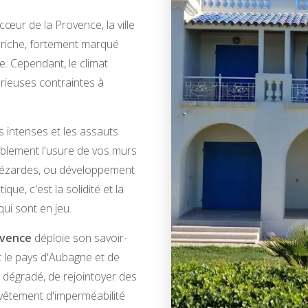
œur de la Provence, la ville
 riche, fortement marqué
rie. Cependant, le climat
rieuses contraintes à
s intenses et les assauts
ablement l'usure de vos murs
e lézardes, ou développement
que, c'est la solidité et la
ui sont en jeu.
ovence
déploie son savoir-
t le pays d'Aubagne et de
pi dégradé, de rejointoyer des
evêtement d'imperméabilité