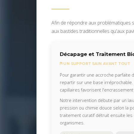
Afin de répondre aux problématiques 
aux bastides traditionnelles qu'aux pav
Décapage et Traitement Bi
UN SUPPORT SAIN AVANT TOUT
Pour garantir une accroche parfaite 
repartir sur une base irréprochable
capillaires favorisent l'encrassemen
Notre intervention débute par un la
pression ou chimie douce selon la po
traitement curatif détruit ensuite le
organismes.