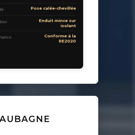
Pose calée-chevillée
dé
Enduit mince sur
tion
isolant
Conforme à la
rmance
RE2020
D'AUBAGNE