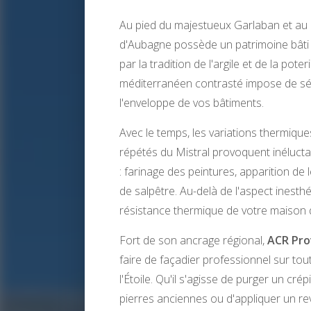
Au pied du majestueux Garlaban et au c
d'Aubagne possède un patrimoine bâti
par la tradition de l'argile et de la pote
méditerranéen contrasté impose de sé
l'enveloppe de vos bâtiments.
Avec le temps, les variations thermique
répétés du Mistral provoquent inéluct
: farinage des peintures, apparition d
de salpêtre. Au-delà de l'aspect inesthéti
résistance thermique de votre maison q
Fort de son ancrage régional,
ACR Pr
faire de façadier professionnel sur tou
l'Étoile. Qu'il s'agisse de purger un cré
pierres anciennes ou d'appliquer un r