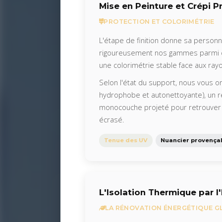
Mise en Peinture et Crépi P
PROTECTION ET COLORIMÉTRIE
L'étape de finition donne sa personna
rigoureusement nos gammes parmi de
une colorimétrie stable face aux rayo
Selon l'état du support, nous vous o
hydrophobe et autonettoyante), un r
monocouche projeté pour retrouver l'
écrasé.
Tenue des UV
Nuancier provença
L'Isolation Thermique par l'
LA RÉNOVATION ÉNERGÉTIQUE G