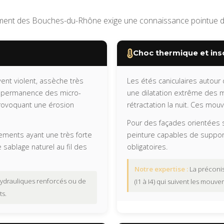
ment des Bouches-du-Rhône exige une connaissance pointue de
Choc thermique et ins
ent violent, assèche très
Les étés caniculaires autou
n permanence des micro-
une dilatation extrême des m
rovoquant une érosion
rétractation la nuit. Ces mou
Pour des façades orientées 
êtements ayant une très forte
peinture capables de support
 sablage naturel au fil des
obligatoires.
Notre expertise :
La préconis
 hydrauliques renforcés ou de
(I1 à I4) qui suivent les mouv
ts.