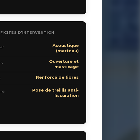
FICITÉS D'INTERVENTION
Acoustique
ge
(marteau)
Ouverture et
es
masticage
Renforcé de fibres
r
Pose de treillis anti-
ure
fissuration