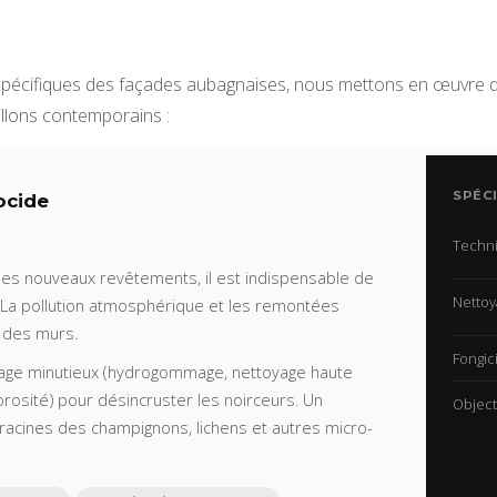
spécifiques des façades aubagnaises, nous mettons en œuvre d
illons contemporains :
SPÉCI
ocide
Techn
des nouveaux revêtements, il est indispensable de
Nettoy
. La pollution atmosphérique et les remontées
t des murs.
Fongic
vage minutieux (hydrogommage, nettoyage haute
rosité) pour désincruster les noirceurs. Un
Object
s racines des champignons, lichens et autres micro-