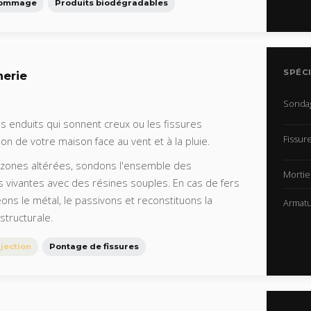
gommage
Produits biodégradables
SPÉCI
nerie
Sonda
 enduits qui sonnent creux ou les fissures
Fissur
ion de votre maison face au vent et à la pluie.
zones altérées, sondons l'ensemble des
Mortie
s vivantes avec des résines souples. En cas de fers
eons le métal, le passivons et reconstituons la
Armat
structurale.
njection
Pontage de fissures