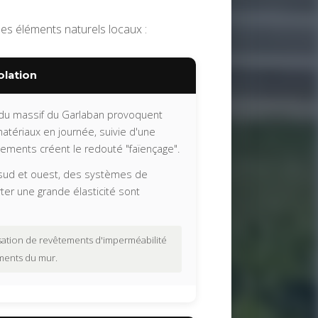
s éléments naturels locaux :
olation
r du massif du Garlaban provoquent
atériaux en journée, suivie d'une
vements créent le redouté "faïençage".
sud et ouest, des systèmes de
er une grande élasticité sont
ation de revêtements d'imperméabilité
ements du mur.