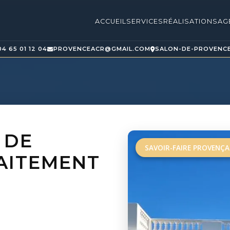
ACCUEIL
SERVICES
RÉALISATIONS
AG
04 65 01 12 04
PROVENCEACR@GMAIL.COM
SALON-DE-PROVENC
 DE
SAVOIR-FAIRE PROVENÇA
AITEMENT