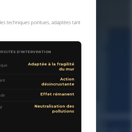
es techniques pointues, adaptées tant
FICITÉS D'INTERVENTION
Adaptée à la fragilité
ique
du mur
Action
ant
désincrustante
Effet rémanent
ide
Neutralisation des
if
pollutions