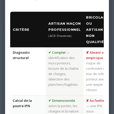
BRICOLAGE
ARTISAN MAÇON
OU
CRITÈRE
PROFESSIONNEL
ARTISAN
NON
(ACR Provence)
QUALIFIÉ
Diagnostic
✔ Complet
—
✘ Absent ou
structurel
identification des
empirique
—
murs porteurs,
risque de
lecture de la chaîne
confondre un
de charges,
mur de refend
détection des
porteur avec
planchers fragilisés
une simple
cloison
Calcul de la
✔ Dimensionnée
✘ Au feeling
poutre IPN
selon la portée, les
— une IPN
charges et la nature
sous-