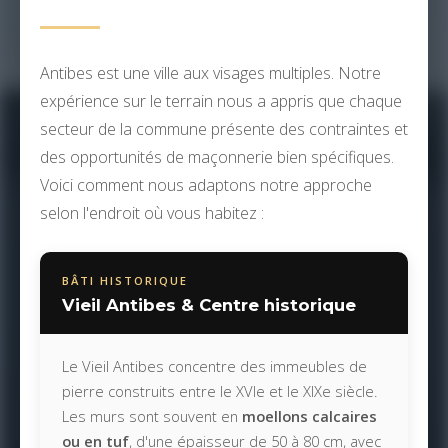
Antibes est une ville aux visages multiples. Notre
expérience sur le terrain nous a appris que chaque
secteur de la commune présente des contraintes et
des opportunités de maçonnerie bien spécifiques.
Voici comment nous adaptons notre approche
selon l'endroit où vous habitez :
BÂTI HISTORIQUE
Vieil Antibes & Centre historique
Le Vieil Antibes concentre des immeubles de
pierre construits entre le XVIe et le XIXe siècle.
Les murs sont souvent en
moellons calcaires
ou en tuf
, d'une épaisseur de 50 à 80 cm, avec