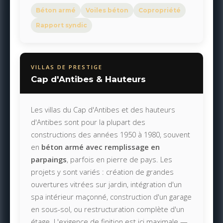
Béton armé
Voiles béton
Copropriété
Rapport syndic
VILLAS DE PRESTIGE
Cap d'Antibes & Hauteurs
Les villas du Cap d'Antibes et des hauteurs
d'Antibes sont pour la plupart des
constructions des années 1950 à 1980, souvent
en
béton armé avec remplissage en
parpaings
, parfois en pierre de pays. Les
projets y sont variés : création de grandes
ouvertures vitrées sur jardin, intégration d'un
spa intérieur maçonné, construction d'un garage
en sous-sol, ou restructuration complète d'un
étage. L'exigence de finition est ici maximale —