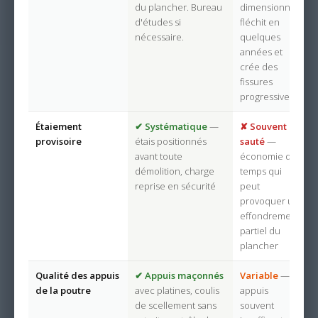
du plancher. Bureau
dimensionnée
d'études si
fléchit en
nécessaire.
quelques
années et
crée des
fissures
progressives
Étaiement
✔ Systématique
—
✘ Souvent
provisoire
étais positionnés
sauté
—
avant toute
économie de
démolition, charge
temps qui
reprise en sécurité
peut
provoquer un
effondrement
partiel du
plancher
Qualité des appuis
✔ Appuis maçonnés
Variable
—
de la poutre
avec platines, coulis
appuis
de scellement sans
souvent