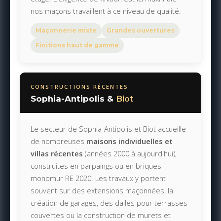
nos maçons travaillent à ce niveau de qualité.
Maçonnerie mixte
Grandes ouvertures
Finitions haut de gamme
CONSTRUCTIONS RÉCENTES
Sophia-Antipolis &
Biot
Le secteur de Sophia-Antipolis et Biot accueille
de nombreuses
maisons individuelles et
villas récentes
(années 2000 à aujourd'hui),
construites en parpaings ou en briques
monomur RE 2020. Les travaux y portent
souvent sur des extensions maçonnées, la
création de garages, des dalles pour terrasses
couvertes ou la construction de murets et