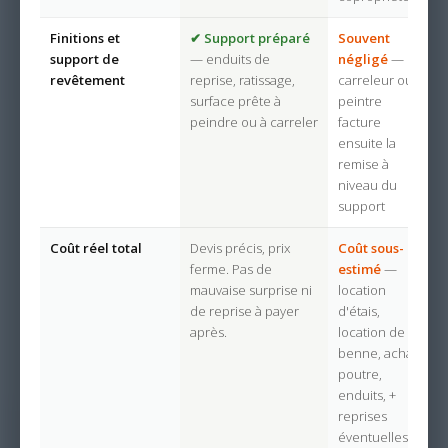
Finitions et
✔ Support préparé
Souvent
support de
— enduits de
négligé
— le
revêtement
reprise, ratissage,
carreleur ou le
surface prête à
peintre
peindre ou à carreler
facture
ensuite la
remise à
niveau du
support
Coût réel total
Devis précis, prix
Coût sous-
ferme. Pas de
estimé
—
mauvaise surprise ni
location
de reprise à payer
d'étais,
après.
location de
benne, achat
poutre,
enduits, +
reprises
éventuelles