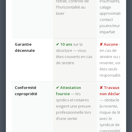
retrait, contrôle de
insuffisants,
l'horizontalité au
calage
laser
approximatif,
contact
poutre/mur
imparfait
Garantie
✔ 10 ans
sur la
✘ Aucune
—
décennale
structure — vous
en cas de
êtes couverts en cas
sinistre ou de
de sinistre
revente, vous
êtes seuls
responsables
Conformité
✔ Attestation
✘ Travaux
copropriété
fournie
— les
non déclarés
syndics et notaires
— obstacle à
exigent une preuve
la revente,
professionnelle lors
risque de litige
d'une vente
avec le
syndicat de
copropriété