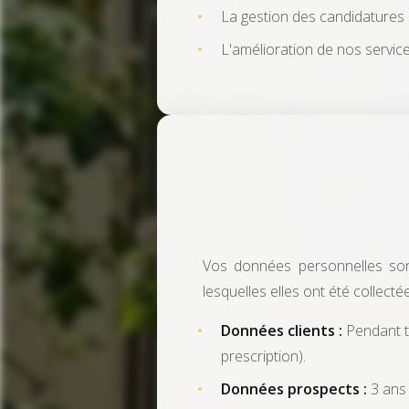
La gestion des candidatures 
L'amélioration de nos services
Vos données personnelles son
lesquelles elles ont été collectée
Données clients :
Pendant to
prescription).
Données prospects :
3 ans 