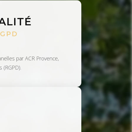
ALITÉ
RGPD
sonnelles par ACR Provence,
s (RGPD).