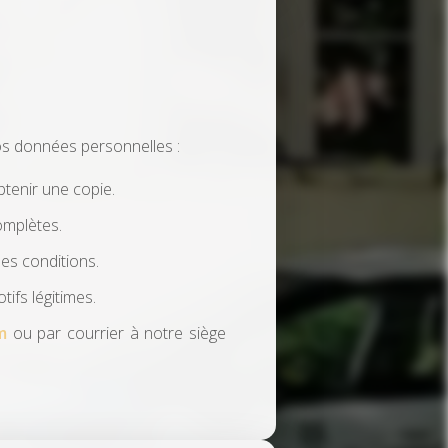
os données personnelles :
tenir une copie.
omplètes.
s conditions.
fs légitimes.
m
ou par courrier à notre siège