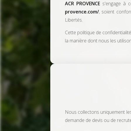
ACR PROVENCE
s'engage à ce
provence.com/
, soient confo
Libertés.
Cette politique de confidential
la manière dont nous les utiliso
Nous collectons uniquement les 
demande de devis ou de recrute