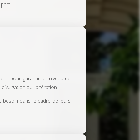
part.
ées pour garantir un niveau de
divulgation ou l'altération.
nt besoin dans le cadre de leurs