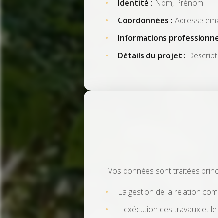
Identité :
Nom, Prénom.
Coordonnées :
Adresse emai
Informations professionnel
Détails du projet :
Descripti
Vos données sont traitées princi
La gestion de la relation co
L'exécution des travaux et le 