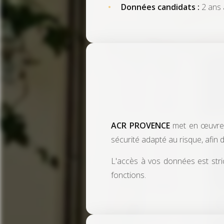
Données candidats :
2 ans 
ACR PROVENCE
met en œuvre t
sécurité adapté au risque, afin d
L'accès à vos données est stric
fonctions.