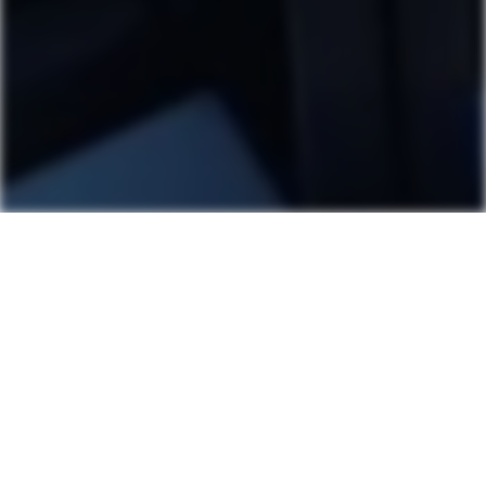
ACR Provence
378 Bd Georges Clemenceau, 13300 Salon-de-Provence
302 Cr Sadi Carnot, 84300 Cavaillon