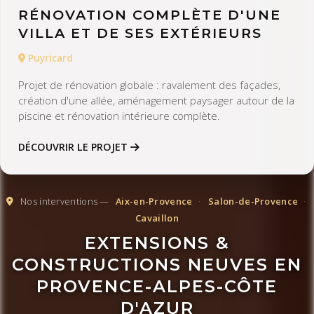
RÉNOVATION COMPLÈTE D'UNE
VILLA ET DE SES EXTÉRIEURS
Puyricard
Projet de rénovation globale : ravalement des façades,
création d'une allée, aménagement paysager autour de la
piscine et rénovation intérieure complète.
DÉCOUVRIR LE PROJET
Nos interventions —
Aix-en-Provence
·
Salon-de-Provence
·
Cavaillon
EXTENSIONS &
CONSTRUCTIONS NEUVES EN
PROVENCE-ALPES-CÔTE
D'AZUR