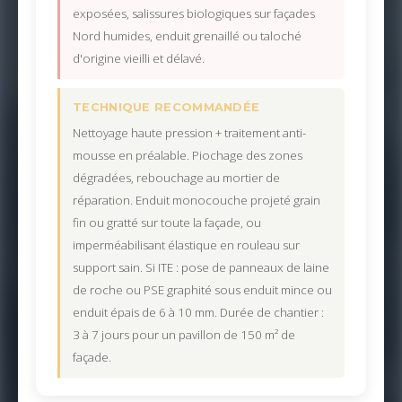
exposées, salissures biologiques sur façades
Nord humides, enduit grenaillé ou taloché
d'origine vieilli et délavé.
TECHNIQUE RECOMMANDÉE
Nettoyage haute pression + traitement anti-
mousse en préalable. Piochage des zones
dégradées, rebouchage au mortier de
réparation. Enduit monocouche projeté grain
fin ou gratté sur toute la façade, ou
imperméabilisant élastique en rouleau sur
support sain. Si ITE : pose de panneaux de laine
de roche ou PSE graphité sous enduit mince ou
enduit épais de 6 à 10 mm. Durée de chantier :
3 à 7 jours pour un pavillon de 150 m² de
façade.