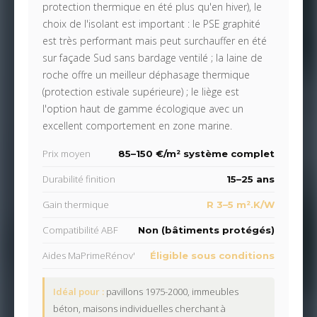
protection thermique en été plus qu'en hiver), le
choix de l'isolant est important : le PSE graphité
est très performant mais peut surchauffer en été
sur façade Sud sans bardage ventilé ; la laine de
roche offre un meilleur déphasage thermique
(protection estivale supérieure) ; le liège est
l'option haut de gamme écologique avec un
excellent comportement en zone marine.
Prix moyen
85–150 €/m² système complet
Durabilité finition
15–25 ans
Gain thermique
R 3–5 m².K/W
Compatibilité ABF
Non (bâtiments protégés)
Aides MaPrimeRénov'
Éligible sous conditions
Idéal pour :
pavillons 1975-2000, immeubles
béton, maisons individuelles cherchant à