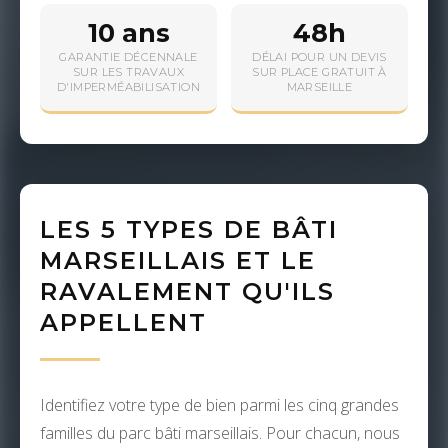
10 ans
48h
GARANTIE DÉCENNALE
DÉLAI POUR UN DEVIS
SUR LES TRAVAUX
SUR PLACE GRATUIT À
D'IMPERMÉABILISATION
MARSEILLE
LES 5 TYPES DE BÂTI
MARSEILLAIS ET LE
RAVALEMENT QU'ILS
APPELLENT
Identifiez votre type de bien parmi les cinq grandes
familles du parc bâti marseillais. Pour chacun, nous