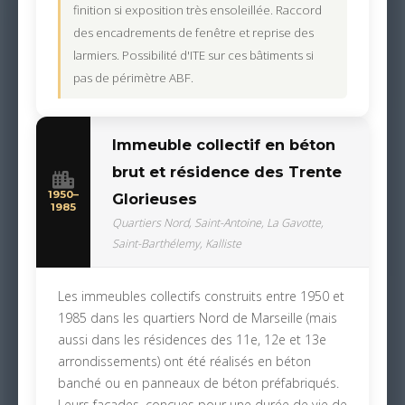
finition si exposition très ensoleillée. Raccord
des encadrements de fenêtre et reprise des
larmiers. Possibilité d'ITE sur ces bâtiments si
pas de périmètre ABF.
Immeuble collectif en béton
brut et résidence des Trente
1950–
Glorieuses
1985
Quartiers Nord, Saint-Antoine, La Gavotte,
Saint-Barthélemy, Kalliste
Les immeubles collectifs construits entre 1950 et
1985 dans les quartiers Nord de Marseille (mais
aussi dans les résidences des 11e, 12e et 13e
arrondissements) ont été réalisés en béton
banché ou en panneaux de béton préfabriqués.
Leurs façades, conçues pour une durée de vie de