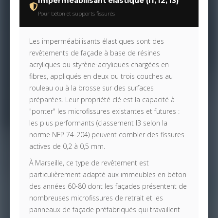
Imperméabilisant élastique (I1, I2, I3)
Pour béton et supports fissurés
Les imperméabilisants élastiques sont des
revêtements de façade à base de résines
acryliques ou styrène-acryliques chargées en
fibres, appliqués en deux ou trois couches au
rouleau ou à la brosse sur des surfaces
préparées. Leur propriété clé est la capacité à
"ponter" les microfissures existantes et futures :
les plus performants (classement I3 selon la
norme NFP 74-204) peuvent combler des fissures
actives de 0,2 à 0,5 mm.
À Marseille, ce type de revêtement est
particulièrement adapté aux immeubles en béton
des années 60-80 dont les façades présentent de
nombreuses microfissures de retrait et les
panneaux de façade préfabriqués qui travaillent