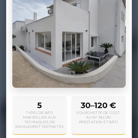
5
30–120 €
TYPES DE BÂTI
FOURCHETTE DE COÛT
MARSEILLAIS AUX
AU M² SELON
TECHNIQUES DE
PRESTATION ET BÂTI
RAVALEMENT DISTINCTES