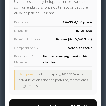
UV-stables et un hydrofuge de finition. Sans ce
soin, un enduit gris foncé ou terracotta peut virer
au beige pâle en 5 à 8 ans.
Prix moyen
20–35 €/m² posé
Durabilité
15–25 ans
Perméabilité vapeur
Bonne (Sd 0,1–0,3 m)
Compatibilité ABF
Selon secteur
Résistance UV
Bonne avec pigments UV-
Marseille
stables
Idéal pour :
pavillons parpaing 1975-2000, maisons
individuelles en zone non protégée, rénovations à
budget maîtrisé.