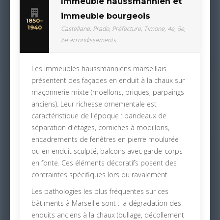
Immeuble haussmannien et
immeuble bourgeois
1850–
1940
Castellane, Prado, Préfecture, Timone, 4e, 5e,
6e arrondissements
Les immeubles haussmanniens marseillais
présentent des façades en enduit à la chaux sur
maçonnerie mixte (moellons, briques, parpaings
anciens). Leur richesse ornementale est
caractéristique de l'époque : bandeaux de
séparation d'étages, corniches à modillons,
encadrements de fenêtres en pierre moulurée
ou en enduit sculpté, balcons avec garde-corps
en fonte. Ces éléments décoratifs posent des
contraintes spécifiques lors du ravalement.
Les pathologies les plus fréquentes sur ces
bâtiments à Marseille sont : la dégradation des
enduits anciens à la chaux (bullage, décollement