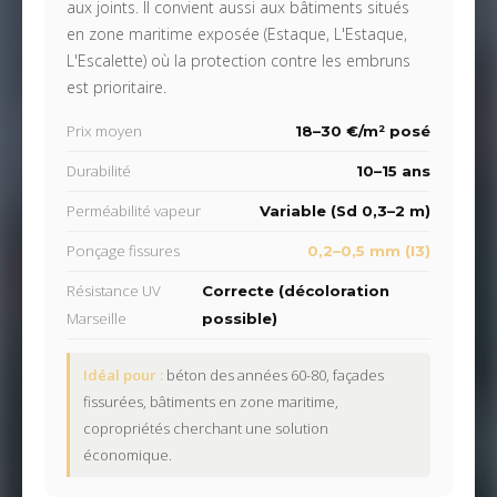
aux joints. Il convient aussi aux bâtiments situés
en zone maritime exposée (Estaque, L'Estaque,
L'Escalette) où la protection contre les embruns
est prioritaire.
Prix moyen
18–30 €/m² posé
Durabilité
10–15 ans
Perméabilité vapeur
Variable (Sd 0,3–2 m)
Ponçage fissures
0,2–0,5 mm (I3)
Résistance UV
Correcte (décoloration
Marseille
possible)
Idéal pour :
béton des années 60-80, façades
fissurées, bâtiments en zone maritime,
copropriétés cherchant une solution
économique.