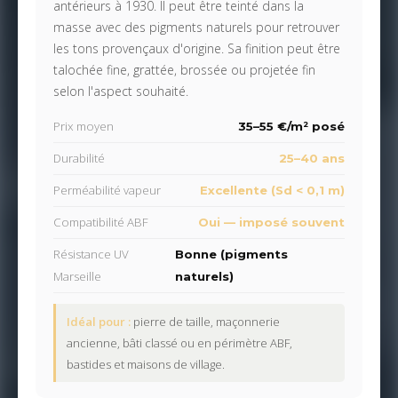
antérieurs à 1930. Il peut être teinté dans la
masse avec des pigments naturels pour retrouver
les tons provençaux d'origine. Sa finition peut être
talochée fine, grattée, brossée ou projetée fin
selon l'aspect souhaité.
Prix moyen
35–55 €/m² posé
Durabilité
25–40 ans
Perméabilité vapeur
Excellente (Sd < 0,1 m)
Compatibilité ABF
Oui — imposé souvent
Résistance UV
Bonne (pigments
Marseille
naturels)
Idéal pour :
pierre de taille, maçonnerie
ancienne, bâti classé ou en périmètre ABF,
bastides et maisons de village.