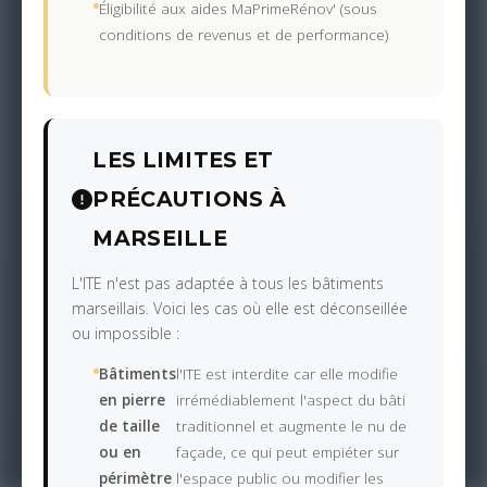
Éligibilité aux aides MaPrimeRénov' (sous
conditions de revenus et de performance)
LES LIMITES ET
PRÉCAUTIONS À
MARSEILLE
L'ITE n'est pas adaptée à tous les bâtiments
marseillais. Voici les cas où elle est déconseillée
ou impossible :
Bâtiments
l'ITE est interdite car elle modifie
en pierre
irrémédiablement l'aspect du bâti
de taille
traditionnel et augmente le nu de
ou en
façade, ce qui peut empiéter sur
périmètre
l'espace public ou modifier les