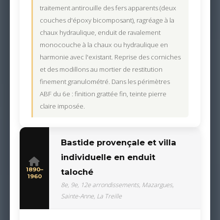
traitement antirouille des fers apparents (deux
couches d'époxy bicomposant), ragréage à la
chaux hydraulique, enduit de ravalement
monocouche à la chaux ou hydraulique en
harmonie avec l'existant. Reprise des corniches
et des modillons au mortier de restitution
finement granulométré. Dans les périmètres
ABF du 6e : finition grattée fin, teinte pierre
claire imposée.
Bastide provençale et villa
individuelle en enduit
1890–
taloché
1960
8e, 9e, 12e arrondissements, Mazargues,
Sainte-Anne, La Treille