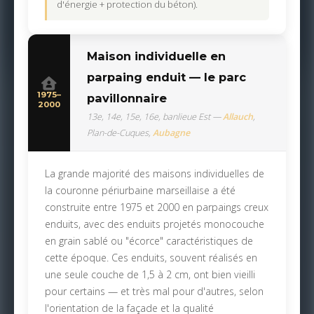
d'énergie + protection du béton).
Maison individuelle en
parpaing enduit — le parc
1975–
pavillonnaire
2000
13e, 14e, 15e, 16e, banlieue Est —
Allauch
,
Plan-de-Cuques,
Aubagne
La grande majorité des maisons individuelles de
la couronne périurbaine marseillaise a été
construite entre 1975 et 2000 en parpaings creux
enduits, avec des enduits projetés monocouche
en grain sablé ou "écorce" caractéristiques de
cette époque. Ces enduits, souvent réalisés en
une seule couche de 1,5 à 2 cm, ont bien vieilli
pour certains — et très mal pour d'autres, selon
l'orientation de la façade et la qualité