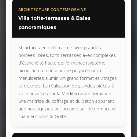
ARCHITECTURE CONTEMPORAINE
Villa toits-terrasses & Baies
panoramiques
Structures en béton armé avec grandes
portées libres, toits-terrasses avec complexes
d'étanchéité haute performance (système
bicouche ou monocouche polyuréthane),
menuiseries aluminium grand format et vitrages
structurels. La réalisation de grandes pièces à
vivre ouvertes sur la Méditerranée demande
une maîtrise du coffrage et du béton apparent
que nos équipes ont acquise sur de nombreux
chantiers dans le Golfe.