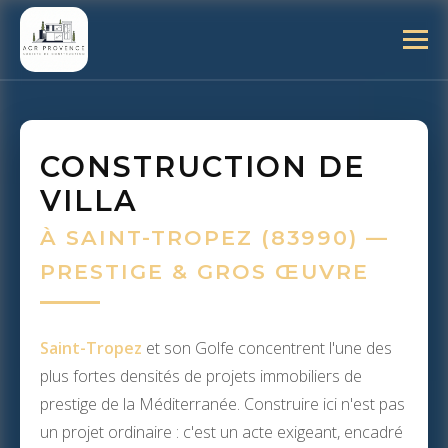
CONSTRUCTION DE
VILLA
À SAINT-TROPEZ (83990) —
PRESTIGE & GROS ŒUVRE
Saint-Tropez
et son Golfe concentrent l'une des
plus fortes densités de projets immobiliers de
prestige de la Méditerranée. Construire ici n'est pas
un projet ordinaire : c'est un acte exigeant, encadré