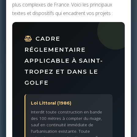
plus complexes de France. Voici les principaux
textes et dispositifs qui encadrent vos projets :
CADRE
RÉGLEMENTAIRE
APPLICABLE À SAINT-
TROPEZ ET DANS LE
GOLFE
Loi Littoral (1986)
Interdit toute construction en bande
des 100 mètres à compter du rivage,
sauf en continuité immédiate de
l'urbanisation existante. Toute