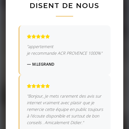
DISENT DE NOUS
"appertement
je recommande ACR PROVENCE 1000%"
— M.LEGRAND
"Bonjour, Je mets rarement des avis sur
internet vraiment avec plaisir que je
remercie cette équipe en public toujours
à l'écoute disponible et surtout de bon
conseils . Amicalement Didier."