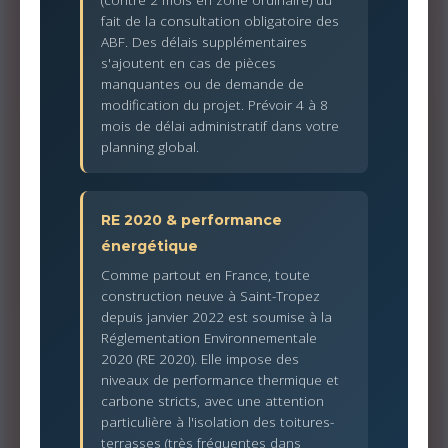
fait de la consultation obligatoire des
ABF. Des délais supplémentaires
s'ajoutent en cas de pièces
manquantes ou de demande de
modification du projet. Prévoir 4 à 8
mois de délai administratif dans votre
planning global.
RE 2020 & performance
énergétique
Comme partout en France, toute
construction neuve à Saint-Tropez
depuis janvier 2022 est soumise à la
Réglementation Environnementale
2020 (RE 2020). Elle impose des
niveaux de performance thermique et
carbone stricts, avec une attention
particulière à l'isolation des toitures-
terrasses (très fréquentes dans