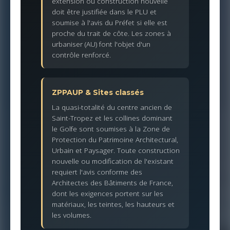
extension ou construction nouvelle
doit être justifiée dans le PLU et
soumise à l'avis du Préfet si elle est
proche du trait de côte. Les zones à
urbaniser (AU) font l'objet d'un
contrôle renforcé.
ZPPAUP & Sites classés
La quasi-totalité du centre ancien de
Saint-Tropez et les collines dominant
le Golfe sont soumises à la Zone de
Protection du Patrimoine Architectural,
Urbain et Paysager. Toute construction
nouvelle ou modification de l'existant
requiert l'avis conforme des
Architectes des Bâtiments de France,
dont les exigences portent sur les
matériaux, les teintes, les hauteurs et
les volumes.