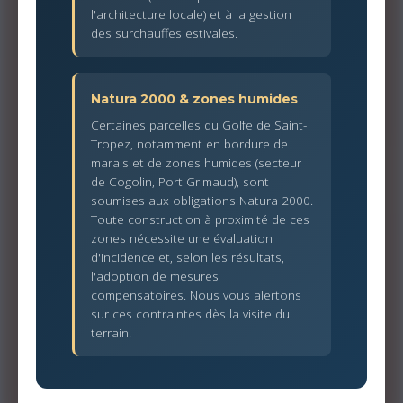
l'architecture locale) et à la gestion
des surchauffes estivales.
Natura 2000 & zones humides
Certaines parcelles du Golfe de Saint-
Tropez, notamment en bordure de
marais et de zones humides (secteur
de Cogolin, Port Grimaud), sont
soumises aux obligations Natura 2000.
Toute construction à proximité de ces
zones nécessite une évaluation
d'incidence et, selon les résultats,
l'adoption de mesures
compensatoires. Nous vous alertons
sur ces contraintes dès la visite du
terrain.