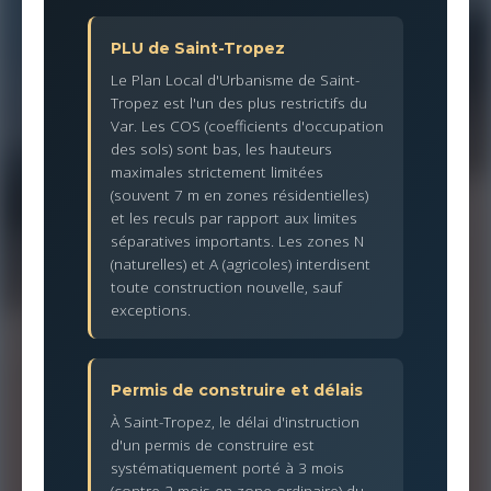
PLU de Saint-Tropez
Le Plan Local d'Urbanisme de Saint-
Tropez est l'un des plus restrictifs du
Var. Les COS (coefficients d'occupation
des sols) sont bas, les hauteurs
maximales strictement limitées
(souvent 7 m en zones résidentielles)
et les reculs par rapport aux limites
séparatives importants. Les zones N
(naturelles) et A (agricoles) interdisent
toute construction nouvelle, sauf
exceptions.
Permis de construire et délais
À Saint-Tropez, le délai d'instruction
d'un permis de construire est
systématiquement porté à 3 mois
(contre 2 mois en zone ordinaire) du