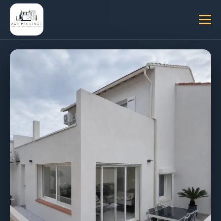
GARANTIE DÉCENNALE
MAÇONNERIE À
SALON-DE-
PROVENCE
—
DU GROS ŒUVRE
AUX FINITIONS
ACR Provence réalise l'ensemble de vos travaux
de maçonnerie : ouvertures structurelles,
extensions maçonnées, dalles béton, enduits de
façade et murs de soutènement. Nous
intervenons sur tous les types de bâti, ancien
comme contemporain, dans un rayon de 30 km
autour de Salon-de-Provence.