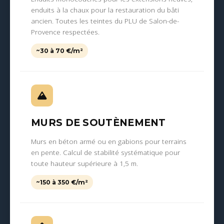
enduits à la chaux pour la restauration du bâti
ancien. Toutes les teintes du PLU de Salon-de-
Provence respectées.
~30 à 70 €/m²
MURS DE SOUTÈNEMENT
Murs en béton armé ou en gabions pour terrains
en pente. Calcul de stabilité systématique pour
toute hauteur supérieure à 1,5 m.
~150 à 350 €/m²