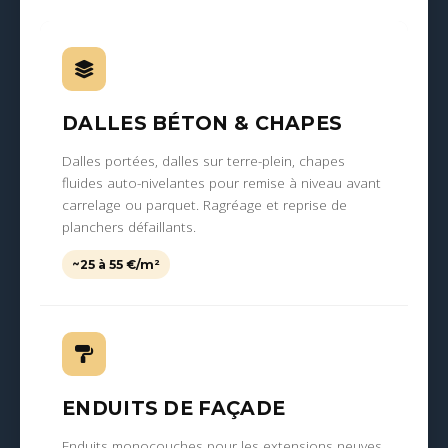
DALLES BÉTON & CHAPES
Dalles portées, dalles sur terre-plein, chapes
fluides auto-nivelantes pour remise à niveau avant
carrelage ou parquet. Ragréage et reprise de
planchers défaillants.
~25 à 55 €/m²
ENDUITS DE FAÇADE
Enduits monocouches pour les extensions neuves,