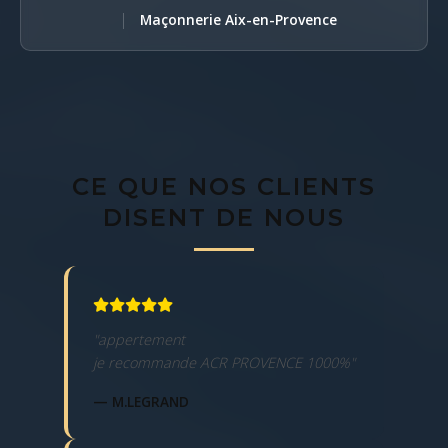
|
Maçonnerie Aix-en-Provence
CE QUE NOS CLIENTS
DISENT DE NOUS
"appertement
je recommande ACR PROVENCE 1000%"
— M.LEGRAND