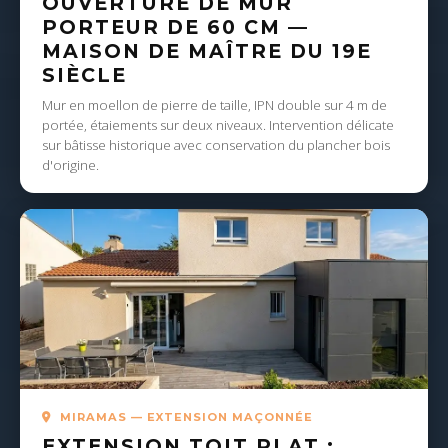
OUVERTURE DE MUR
PORTEUR DE 60 CM —
MAISON DE MAÎTRE DU 19E
SIÈCLE
Mur en moellon de pierre de taille, IPN double sur 4 m de
portée, étaiements sur deux niveaux. Intervention délicate
sur bâtisse historique avec conservation du plancher bois
d'origine.
MIRAMAS — EXTENSION MAÇONNÉE
EXTENSION TOIT PLAT :