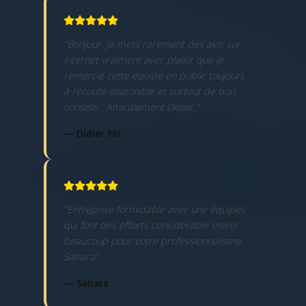
"Bonjour, Je mets rarement des avis sur
internet vraiment avec plaisir que je
remercie cette équipe en public toujours
à l'écoute disponible et surtout de bon
conseils . Amicalement Didier."
— Didier fils
"Entreprise formidable avec une équipes
qui font des efforts considérable merci
beaucoup pour votre professionnalisme.
Sahara"
— Sahara