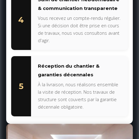
& communication transparente
4
Vous recevez un compte-rendu régulier.
Si une décision doit être prise en cours
de travaux, nous vous consultons avant
d'agir.
Réception du chantier &
garanties décennales
5
À la livraison, nous réalisons ensemble
la visite de réception. Nos travaux de
structure sont couverts par la garantie
décennale obligatoire.