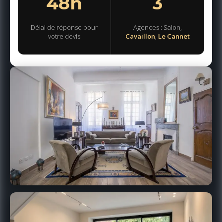
48h
3
Délai de réponse pour
Agences : Salon,
votre devis
Cavaillon
,
Le Cannet