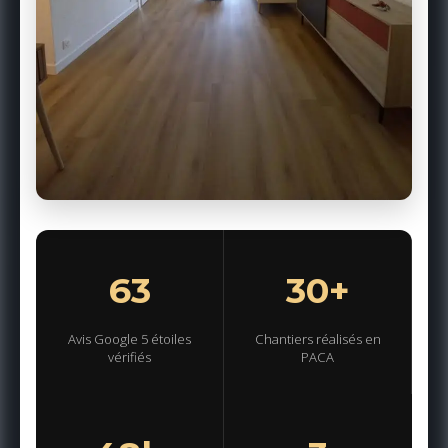
63
30+
Avis Google 5 étoiles
Chantiers réalisés en
vérifiés
PACA