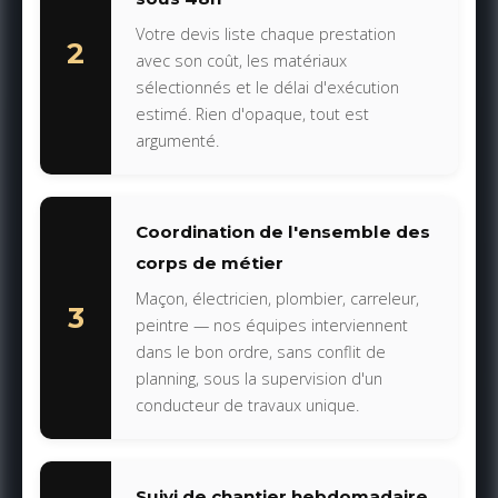
Votre devis liste chaque prestation
2
avec son coût, les matériaux
sélectionnés et le délai d'exécution
estimé. Rien d'opaque, tout est
argumenté.
Coordination de l'ensemble des
corps de métier
Maçon, électricien, plombier, carreleur,
3
peintre — nos équipes interviennent
dans le bon ordre, sans conflit de
planning, sous la supervision d'un
conducteur de travaux unique.
Suivi de chantier hebdomadaire