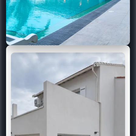
UN SEUL
INTERLOCUTEUR POUR
VOTRE CHANTIER À
SALON-DE-PROVENCE
Chez ACR Provence, nous ne sous-traitons pas à la
chaîne. Nos maçons, carreleurs, plaquistes et peintres
travaillent ensemble, sous la supervision d'un
conducteur de travaux dédié à votre projet. Résultat :
un chantier coordonné, des délais tenus et une qualité
de finition uniforme.