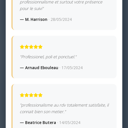
professionnalisme et surtout votre présence
pour le suivi"
— M. Harrison
· 28/05/2024
"Professionel, poli et ponctuel."
— Arnaud Ebouleau
· 17/05/2024
"professionalisme au rdv totalement satisfaite, il
connait bien son metier."
— Beatrice Butera
· 14/05/2024