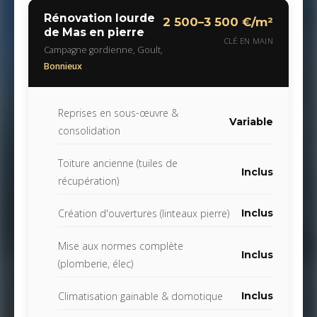
Rénovation lourde
2 500–3 500 €/m²
de Mas en pierre
CLÉ EN MAIN
Campagne gordienne, Goult,
Bonnieux
Reprises en sous-œuvre &
Variable
consolidation
Toiture ancienne (tuiles de
Inclus
récupération)
Création d'ouvertures (linteaux pierre)
Inclus
Mise aux normes complète
Inclus
(plomberie, élec)
Climatisation gainable & domotique
Inclus