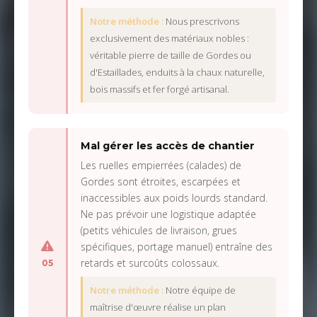
Notre méthode :
Nous prescrivons
exclusivement des matériaux nobles :
véritable pierre de taille de Gordes ou
d'Estaillades, enduits à la chaux naturelle,
bois massifs et fer forgé artisanal.
Mal gérer les accès de chantier
Les ruelles empierrées (calades) de
Gordes sont étroites, escarpées et
inaccessibles aux poids lourds standard.
Ne pas prévoir une logistique adaptée
(petits véhicules de livraison, grues
spécifiques, portage manuel) entraîne des
retards et surcoûts colossaux.
05
Notre méthode :
Notre équipe de
maîtrise d'œuvre réalise un plan