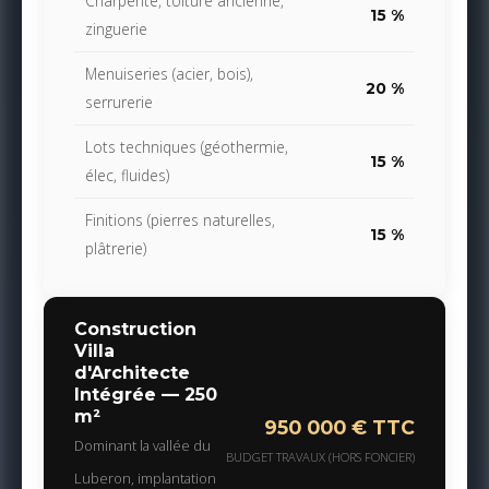
Charpente, toiture ancienne,
15 %
zinguerie
Menuiseries (acier, bois),
20 %
serrurerie
Lots techniques (géothermie,
15 %
élec, fluides)
Finitions (pierres naturelles,
15 %
plâtrerie)
Construction
Villa
d'Architecte
Intégrée — 250
m²
950 000 € TTC
Dominant la vallée du
BUDGET TRAVAUX (HORS FONCIER)
Luberon, implantation