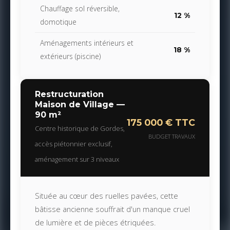
Chauffage sol réversible,
12 %
domotique
Aménagements intérieurs et
18 %
extérieurs (piscine)
Restructuration
Maison de Village —
90 m²
175 000 € TTC
Centre historique de Gordes,
BUDGET TRAVAUX
accès piétonnier exclusif,
aménagement sur 3 niveaux
Située au cœur des ruelles pavées, cette
bâtisse ancienne souffrait d'un manque cruel
de lumière et de pièces étriquées.