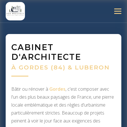
CABINET
D'ARCHITECTE
À GORDES (84) & LUBERON
Bâtir ou rénover à
Gordes
, c'est composer avec
l'un des plus beaux paysages de France, une pierre
locale emblématique et des règles d'urbanisme
particulièrement strictes. Beaucoup de projets
peinent à voir le jour face aux exigences des