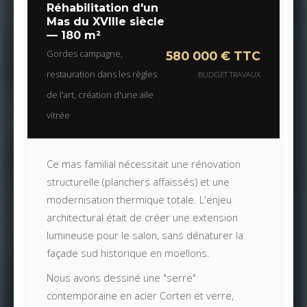
Réhabilitation d'un
Mas du XVIIIe siècle
— 180 m²
Gordes campagne,
580 000 € TTC
restauration dans les règles
BUDGET TRAVAUX
de l'art, création d'une aile
vitrée
Ce mas familial nécessitait une rénovation
structurelle (planchers affaissés) et une
modernisation thermique totale. L'enjeu
architectural était de créer une extension
lumineuse pour le salon, sans dénaturer la
façade sud historique en moellons.
Nous avons dessiné une "serre"
contemporaine en acier Corten et verre,