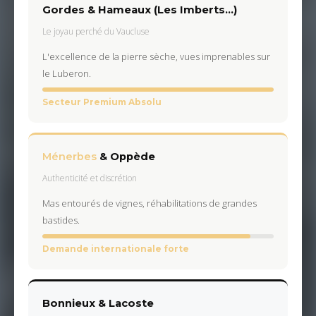
Gordes & Hameaux (Les Imberts...)
Le joyau perché du Vaucluse
L'excellence de la pierre sèche, vues imprenables sur
le Luberon.
Secteur Premium Absolu
Ménerbes
& Oppède
Authenticité et discrétion
Mas entourés de vignes, réhabilitations de grandes
bastides.
Demande internationale forte
Bonnieux & Lacoste