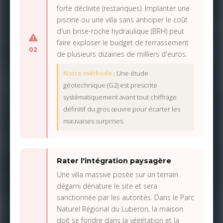
forte déclivité (restanques). Implanter une
piscine ou une villa sans anticiper le coût
d'un brise-roche hydraulique (BRH) peut
faire exploser le budget de terrassement
02
de plusieurs dizaines de milliers d'euros.
Notre méthode :
Une étude
géotechnique (G2) est prescrite
systématiquement avant tout chiffrage
définitif du gros œuvre pour écarter les
mauvaises surprises.
Rater l'intégration paysagère
Une villa massive posée sur un terrain
dégarni dénature le site et sera
sanctionnée par les autorités. Dans le Parc
Naturel Régional du Luberon, la maison
doit se fondre dans la végétation et la