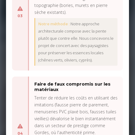
topographie (bories, murets en pierre
sèche existants).
03
Notre méthode :
Notre approche
architecturale compose avec la pente
plutôt que contre elle. Nous concevons le
projet de concert avec des paysagistes
pour préserver les essences locales
(chênes verts, oliviers, cyprès).
Faire de faux compromis sur les
matériaux
Tenter de réduire les coûts en utilisant des
imitations (fausse pierre de parement,
menuiseries PVC plaxé bois, fausses tuiles
vieillies) dévalorise le bien instantanément
dans un secteur de prestige comme
Gordes, où l'authenticité prime.
04