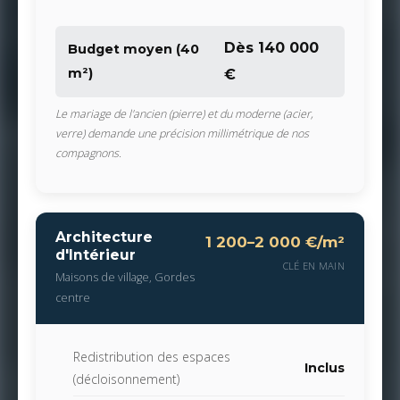
Dès 140 000
Budget moyen (40
m²)
€
Le mariage de l'ancien (pierre) et du moderne (acier,
verre) demande une précision millimétrique de nos
compagnons.
Architecture
1 200–2 000 €/m²
d'Intérieur
CLÉ EN MAIN
Maisons de village, Gordes
centre
Redistribution des espaces
Inclus
(décloisonnement)