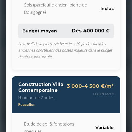
Sols (parefeuille ancien, pierre de
Inclus
Bourgogne)
Dès 400 000 €
Budget moyen
Le travail de la pierre sèche et le sablage des façades
anciennes constituent des postes majeurs dans le budget
de rénovation locale.
Construction Villa
3 000–4 500 €/m²
Contemporaine
CLÉ EN MAIN
Hauteurs de Gordes,
Roussillon
Étude de sol & fondations
Variable
spéciales