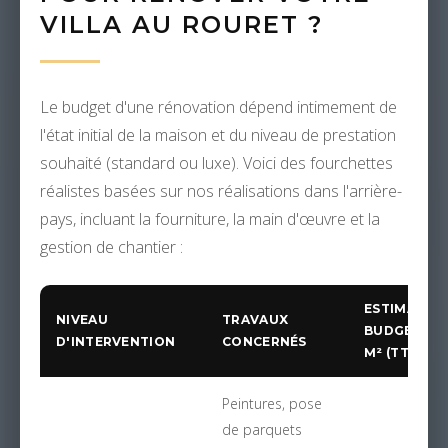
VILLA AU ROURET ?
Le budget d'une rénovation dépend intimement de
l'état initial de la maison et du niveau de prestation
souhaité (standard ou luxe). Voici des fourchettes
réalistes basées sur nos réalisations dans l'arrière-
pays, incluant la fourniture, la main d'œuvre et la
gestion de chantier :
ESTIMATIO
NIVEAU
TRAVAUX
BUDGET AU
D'INTERVENTION
CONCERNÉS
M² (TTC)
Peintures, pose
de parquets