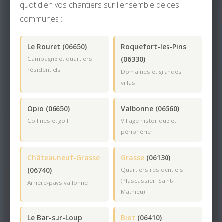
quotidien vos chantiers sur l'ensemble de ces
communes :
Le Rouret (06650)
Roquefort-les-Pins
(06330)
Campagne et quartiers
résidentiels
Domaines et grandes
villas
Opio (06650)
Valbonne (06560)
Collines et golf
Village historique et
périphérie
Châteauneuf-Grasse
Grasse
(06130)
(06740)
Quartiers résidentiels
(Plascassier, Saint-
Arrière-pays vallonné
Mathieu)
Le Bar-sur-Loup
Biot
(06410)