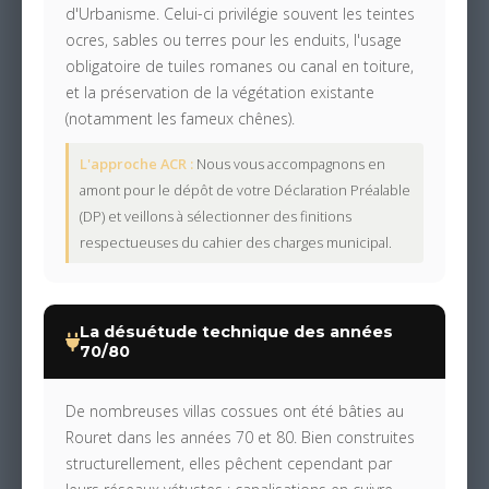
d'Urbanisme. Celui-ci privilégie souvent les teintes
ocres, sables ou terres pour les enduits, l'usage
obligatoire de tuiles romanes ou canal en toiture,
et la préservation de la végétation existante
(notamment les fameux chênes).
L'approche ACR :
Nous vous accompagnons en
amont pour le dépôt de votre Déclaration Préalable
(DP) et veillons à sélectionner des finitions
respectueuses du cahier des charges municipal.
La désuétude technique des années
70/80
De nombreuses villas cossues ont été bâties au
Rouret dans les années 70 et 80. Bien construites
structurellement, elles pêchent cependant par