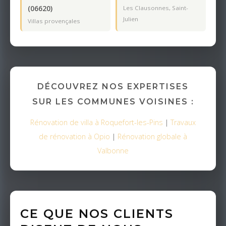
(06620)
Les Clausonnes, Saint-
Julien
Villas provençales
DÉCOUVREZ NOS EXPERTISES
SUR LES COMMUNES VOISINES :
Rénovation de villa à Roquefort-les-Pins
|
Travaux
de rénovation à Opio
|
Rénovation globale à
Valbonne
CE QUE NOS CLIENTS