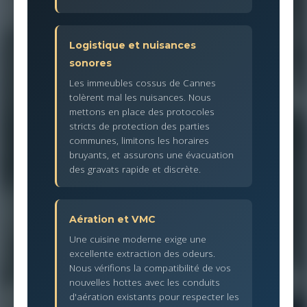
Logistique et nuisances
sonores
Les immeubles cossus de Cannes
tolèrent mal les nuisances. Nous
mettons en place des protocoles
stricts de protection des parties
communes, limitons les horaires
bruyants, et assurons une évacuation
des gravats rapide et discrète.
Aération et VMC
Une cuisine moderne exige une
excellente extraction des odeurs.
Nous vérifions la compatibilité de vos
nouvelles hottes avec les conduits
d'aération existants pour respecter les