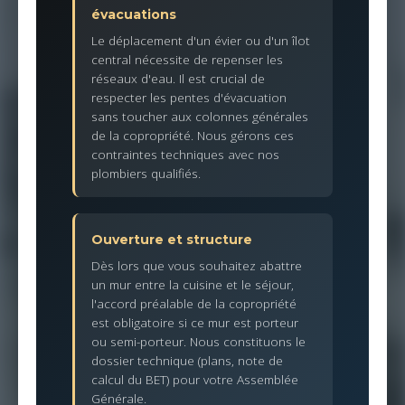
évacuations
Le déplacement d'un évier ou d'un îlot
central nécessite de repenser les
réseaux d'eau. Il est crucial de
respecter les pentes d'évacuation
sans toucher aux colonnes générales
de la copropriété. Nous gérons ces
contraintes techniques avec nos
plombiers qualifiés.
Ouverture et structure
Dès lors que vous souhaitez abattre
un mur entre la cuisine et le séjour,
l'accord préalable de la copropriété
est obligatoire si ce mur est porteur
ou semi-porteur. Nous constituons le
dossier technique (plans, note de
calcul du BET) pour votre Assemblée
Générale.