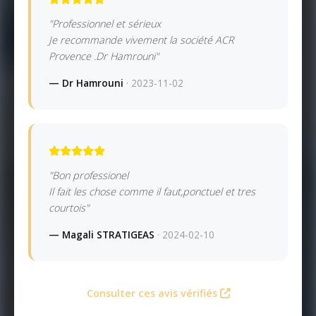
"Professionnel et sérieux
Je recommande vivement la société ACR
Provence .Dr Hamrouni"
— Dr Hamrouni
· 2023-11-02
"Bon professionel
Il fait les chose comme il faut,ponctuel et tres
courtois"
— Magali STRATIGEAS
· 2024-02-10
Consulter ces avis vérifiés