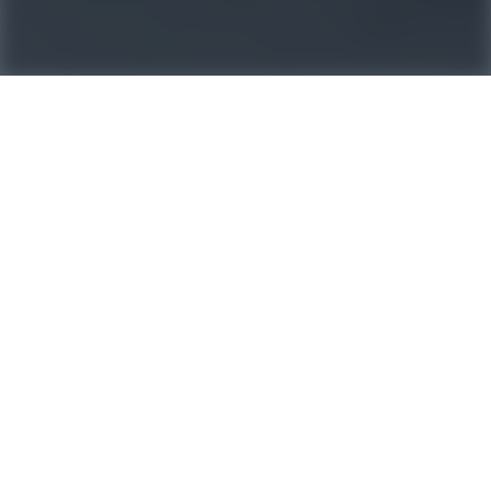
ACR Provence
378 Bd Georges Clemenceau, 13300 Salon-de-Provence
302 Cr Sadi Carnot, 84300 Cavaillon
7 Barbe Canne, 83720 Trans-en-Provence
9 Bd du N, 06110 Le Cannet
04 65 01 12 04
provenceacr@gmail.com