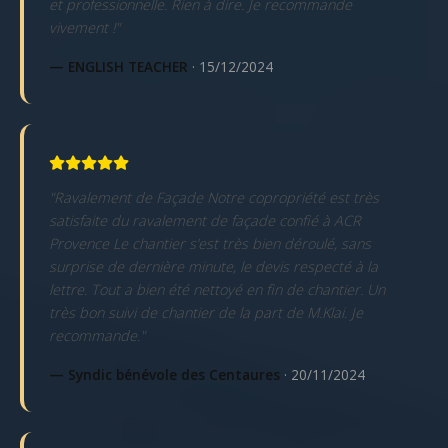
et professionnelle. Rien à dire. Je recommande
vivement !"
— ENGLISH TEACHER
· 15/12/2024
"Ravalement de Façade Notre copropriété est très
satisfaite du ravalement de façade confié à ACR
Provence Le chantier s’est très bien déroulé, sans
surprise de dernière minute, le devis respecté à la
lettre. Tout a bien été nettoyé en fin de chantier. Un
très bon suivi de chantier de la part de M.Klai. Je
recommande."
— Syndic bénévole des Centaures
· 20/11/2024