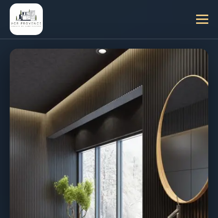
OBTENEZ VOTRE
DEVIS DE
RÉNOVATION À
MOUGINS
CLAIR ET SANS
SURPRISE
ACR Provence vous accompagne pour évaluer et
chiffrer précisément votre projet de rénovation à
Mougins et dans les Alpes-Maritimes. De la
transformation d'un appartement à la
réhabilitation complète d'une villa, demandez
votre estimation tarifaire gratuite et recevez une
proposition détaillée en un temps record.