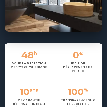
OBTENIR MON DEVIS GRATUIT
04 65 01 12 04
48
0
h
€
POUR LA RÉCEPTION
FRAIS DE
DE VOTRE CHIFFRAGE
DÉPLACEMENT ET
D'ÉTUDE
10
100
ans
%
DE GARANTIE
TRANSPARENCE SUR
DÉCENNALE INCLUSE
LES PRIX DES