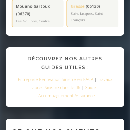
Mouans-Sartoux
Grasse
(06130)
(06370)
Saint-Jacques, Saint-
François
Les Goujons, Centre
DÉCOUVREZ NOS AUTRES
GUIDES UTILES :
Entreprise Rénovation Sinistre en PACA
|
Travaux
après Sinistre dans le 06
|
Guide :
L'Accompagnement Assurance