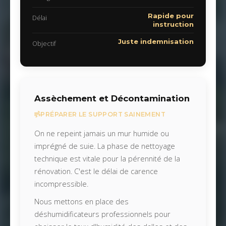
Rapide pour
Délai
instruction
Juste indemnisation
Objectif
Assèchement et Décontamination
PRÉPARER LE SUPPORT SAINEMENT
On ne repeint jamais un mur humide ou
imprégné de suie. La phase de nettoyage
technique est vitale pour la pérennité de la
rénovation. C'est le délai de carence
incompressible.
Nous mettons en place des
déshumidificateurs professionnels pour