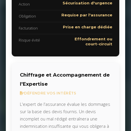
Sécurisation d'urgence
Action
Requise par l'assurance
Obligation
Prise en charge dédiée
Facturation
Effondrement ou
Risque évité
court-circuit
Chiffrage et Accompagnement de
l'Expertise
DÉFENDRE VOS INTÉRÊTS
L'expert de l'assurance évalue les dommages
sur la base des devis fournis. Un devis
incomplet ou mal rédigé entraînera une
indemnisation insuffisante qui vous obligera à