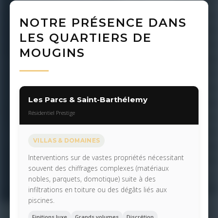
NOTRE PRÉSENCE DANS
LES QUARTIERS DE
MOUGINS
Les Parcs & Saint-Barthélemy
Résidentiel Prestige
VILLAS & DOMAINES
Interventions sur de vastes propriétés nécessitant
souvent des chiffrages complexes (matériaux
nobles, parquets, domotique) suite à des
infiltrations en toiture ou des dégâts liés aux
piscines.
Finitions luxe
Grands volumes
Discrétion