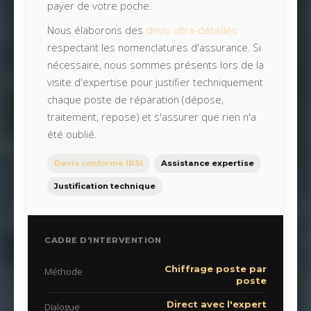
payer de votre poche.
Nous élaborons des
devis ultra-détaillés
respectant les nomenclatures d'assurance. Si
nécessaire, nous sommes présents lors de la
visite d'expertise pour justifier techniquement
chaque poste de réparation (dépose,
traitement, repose) et s'assurer que rien n'a
été oublié.
Devis conforme IRSI
Assistance expertise
Justification technique
CADRE D'INTERVENTION
Chiffrage poste par
Méthode
poste
Direct avec l'expert
Dialogue