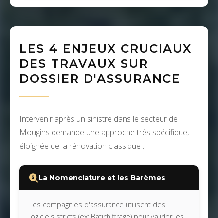
LES 4 ENJEUX CRUCIAUX
DES TRAVAUX SUR
DOSSIER D'ASSURANCE
Intervenir après un sinistre dans le secteur de
Mougins demande une approche très spécifique,
éloignée de la rénovation classique :
La Nomenclature et les Barèmes
Les compagnies d'assurance utilisent des
logiciels stricts (ex: Batichiffrage) pour valider les