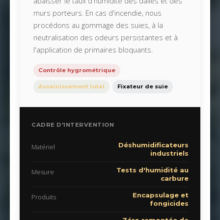
abaisser le taux d'humidité des dalles et des
murs porteurs. En cas d'incendie, nous
procédons au gommage des suies, à la
neutralisation des odeurs persistantes et à
l'application de primaires bloquants.
Contrôle hygrométrique
Assainissement total
Fixateur de suie
CADRE D'INTERVENTION
Déshumidificateurs
Matériel
industriels
Tests d'humidité au
Mesure
carbure
Encapsulage et
Produits
fongicides