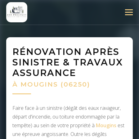
RÉNOVATION APRÈS
SINISTRE & TRAVAUX
ASSURANCE
À MOUGINS (06250)
Faire face à un sinistre (dégât des eaux ravageur,
départ d'incendie, ou toiture endommagée par la
tempête) au sein de votre propriété à
Mougins
est
une épreuve angoissante. Outre les dégâts