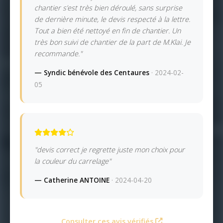
chantier s’est très bien déroulé, sans surprise
de dernière minute, le devis respecté à la lettre.
Tout a bien été nettoyé en fin de chantier. Un
très bon suivi de chantier de la part de M.Klai. Je
recommande."
— Syndic bénévole des Centaures
· 2024-02-
05
"devis correct je regrette juste mon choix pour
la couleur du carrelage"
— Catherine ANTOINE
· 2024-04-20
Consulter ces avis vérifiés