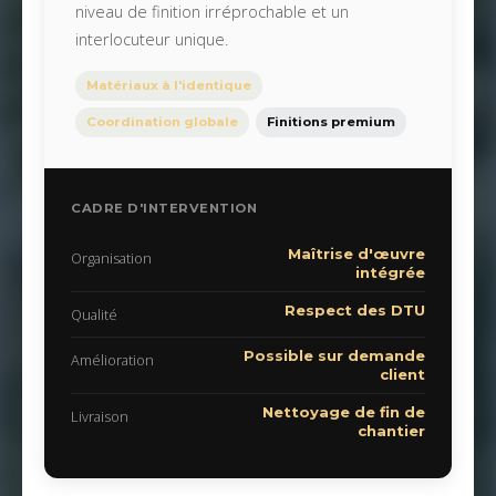
niveau de finition irréprochable et un
interlocuteur unique.
Matériaux à l'identique
Coordination globale
Finitions premium
CADRE D'INTERVENTION
Maîtrise d'œuvre
Organisation
intégrée
Respect des DTU
Qualité
Possible sur demande
Amélioration
client
Nettoyage de fin de
Livraison
chantier