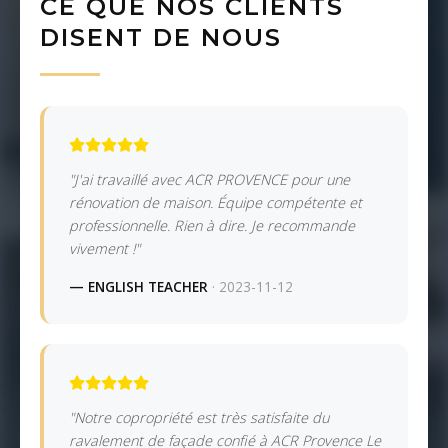
CE QUE NOS CLIENTS
DISENT DE NOUS
"J'ai travaillé avec ACR PROVENCE pour une
rénovation de maison. Équipe compétente et
professionnelle. Rien à dire. Je recommande
vivement !"
— ENGLISH TEACHER
· 2023-11-12
"Notre copropriété est très satisfaite du
ravalement de façade confié à ACR Provence Le