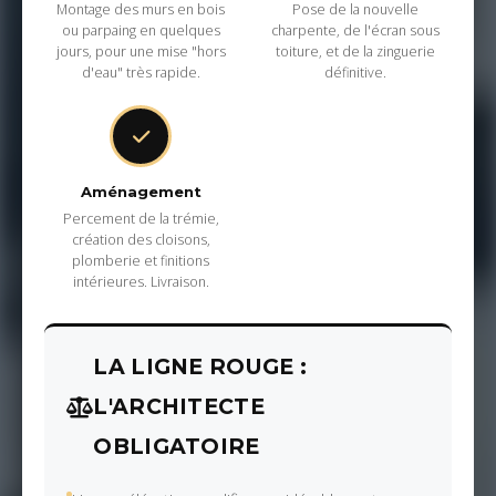
Montage des murs en bois
Pose de la nouvelle
ou parpaing en quelques
charpente, de l'écran sous
jours, pour une mise "hors
toiture, et de la zinguerie
d'eau" très rapide.
définitive.
Aménagement
Percement de la trémie,
création des cloisons,
plomberie et finitions
intérieures. Livraison.
LA LIGNE ROUGE :
L'ARCHITECTE
OBLIGATOIRE