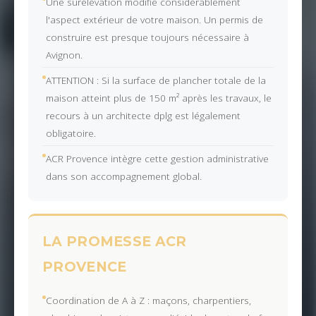
Une surélévation modifie considérablement
l'aspect extérieur de votre maison. Un permis de
construire est presque toujours nécessaire à
Avignon.
ATTENTION : Si la surface de plancher totale de la
maison atteint plus de 150 m² après les travaux, le
recours à un architecte dplg est légalement
obligatoire.
ACR Provence intègre cette gestion administrative
dans son accompagnement global.
LA PROMESSE ACR
PROVENCE
Coordination de A à Z : maçons, charpentiers,