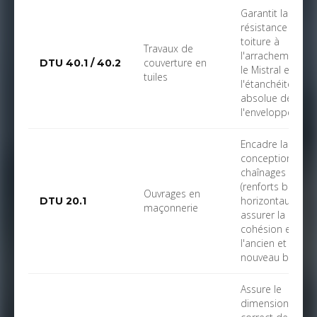
Garantit la
résistance de la
toiture à
Travaux de
l'arrachement p
couverture en
DTU 40.1 / 40.2
le Mistral et
tuiles
l'étanchéité
absolue de
l'enveloppe final
Encadre la
conception des
chaînages
(renforts bétons
Ouvrages en
horizontaux) po
DTU 20.1
maçonnerie
assurer la
cohésion entre
l'ancien et le
nouveau bâti.
Assure le
dimensionneme