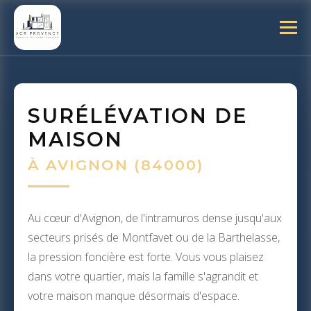
SURÉLÉVATION DE
MAISON
À AVIGNON (84000)
Au cœur d'Avignon, de l'intramuros dense jusqu'aux
secteurs prisés de Montfavet ou de la Barthelasse,
la pression foncière est forte. Vous vous plaisez
dans votre quartier, mais la famille s'agrandit et
votre maison manque désormais d'espace.