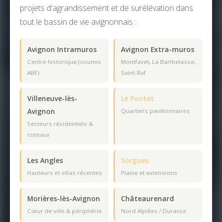
projets d'agrandissement et de surélévation dans
tout le bassin de vie avignonnais :
Avignon Intramuros
Avignon Extra-muros
Centre historique (soumis
Montfavet, La Barthelasse,
ABF)
Saint-Ruf
Villeneuve-lès-
Le Pontet
Avignon
Quartiers pavillonnaires
Secteurs résidentiels &
coteaux
Les Angles
Sorgues
Hauteurs et villas récentes
Plaine et extensions
Morières-lès-Avignon
Châteaurenard
Cœur de ville & périphérie
Nord Alpilles / Durance