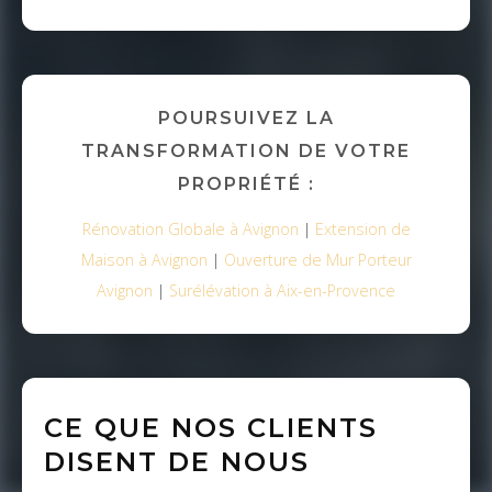
POURSUIVEZ LA
TRANSFORMATION DE VOTRE
PROPRIÉTÉ :
Rénovation Globale à Avignon
|
Extension de
Maison à Avignon
|
Ouverture de Mur Porteur
Avignon
|
Surélévation à Aix-en-Provence
CE QUE NOS CLIENTS
DISENT DE NOUS