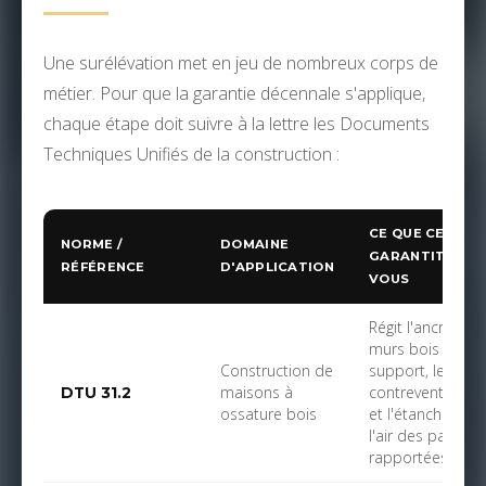
Une surélévation met en jeu de nombreux corps de
métier. Pour que la garantie décennale s'applique,
chaque étape doit suivre à la lettre les Documents
Techniques Unifiés de la construction :
CE QUE CELA
NORME /
DOMAINE
GARANTIT POU
RÉFÉRENCE
D'APPLICATION
VOUS
Régit l'ancrage d
murs bois sur le
Construction de
support, les
maisons à
contreventement
DTU 31.2
ossature bois
et l'étanchéité à
l'air des parois
rapportées.