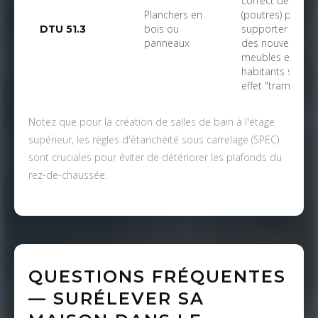
correct des soli
Planchers en
(poutres) pour
bois ou
supporter le poi
DTU 51.3
panneaux
des nouveaux
meubles et
habitants sans
effet "trampoline
Notez que pour la création de salles de bain à l'étage
supérieur, les règles d'étanchéité sous carrelage (SPEC)
sont cruciales pour éviter de détériorer les plafonds du
rez-de-chaussée.
QUESTIONS FRÉQUENTES
— SURÉLEVER SA