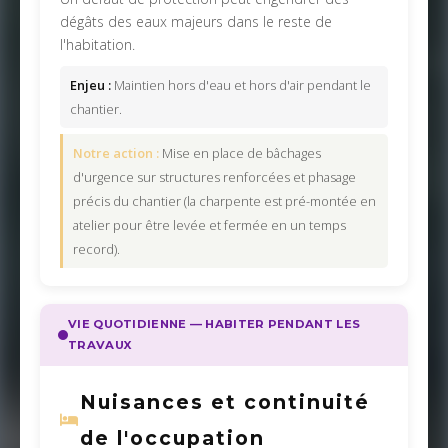
dégâts des eaux majeurs dans le reste de
l'habitation.
Enjeu :
Maintien hors d'eau et hors d'air pendant le
chantier.
Notre action :
Mise en place de bâchages
d'urgence sur structures renforcées et phasage
précis du chantier (la charpente est pré-montée en
atelier pour être levée et fermée en un temps
record).
VIE QUOTIDIENNE — HABITER PENDANT LES
TRAVAUX
Nuisances et continuité
de l'occupation