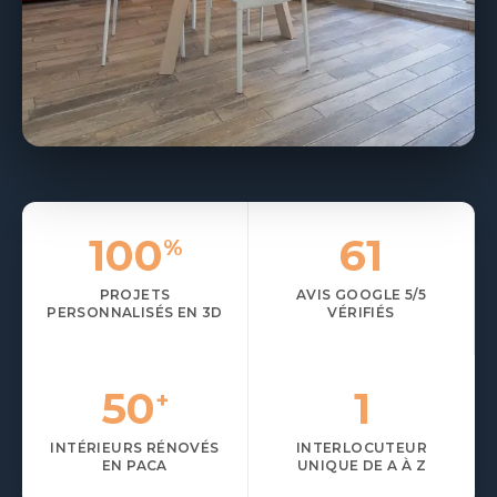
RÉSERVER UNE ÉTUDE
04 65 01 12 04
100
61
%
PROJETS
AVIS GOOGLE 5/5
PERSONNALISÉS EN 3D
VÉRIFIÉS
50
1
+
INTÉRIEURS RÉNOVÉS
INTERLOCUTEUR
EN PACA
UNIQUE DE A À Z