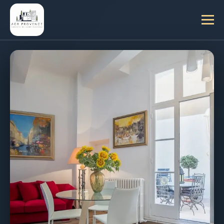
RÉNOVATION GLOBALE
ARCHITECTE
D'INTÉRIEUR À
NICE
—
SUBLIMEZ VOS
ESPACES DE VIE
Le pôle design d'ACR Provence imagine,
modélise et réalise la métamorphose de votre
intérieur sur la Côte d'Azur. De l'optimisation des
volumes dans un appartement niçois ancien à la
conception d'espaces contemporains, nous
vous accompagnons de la première esquisse
jusqu'à la remise des clés.