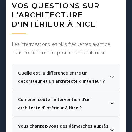
VOS QUESTIONS SUR
L'ARCHITECTURE
D'INTÉRIEUR À NICE
Les interrogations les plus fréquentes avant de
nous confier la conception de votre intérieur.
Quelle est la différence entre un
décorateur et un architecte d'intérieur ?
Le décorateur intervient principalement sur
Combien coûte l'intervention d'un
l'habillage des espaces existants : choix des
architecte d'intérieur à Nice ?
couleurs, papiers peints, mobilier et
accessoires. L'architecte d'intérieur, en
Nos prestations sont structurées en deux
Vous chargez-vous des démarches auprès
revanche, a les compétences techniques pour