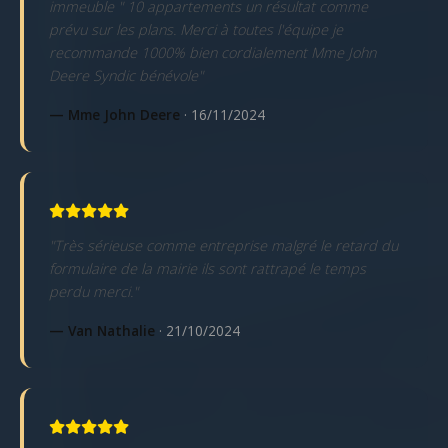
immeuble " 10 appartements un résultat comme
prévu sur les plans. Merci à toutes l'équipe je
recommande 1000% bien cordialement Mme John
Deere Syndic bénévole"
— Mme John Deere
· 16/11/2024
"Très sérieuse comme entreprise malgré le retard du
formulaire de la mairie ils sont rattrapé le temps
perdu merci."
— Van Nathalie
· 21/10/2024