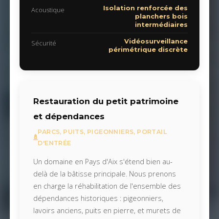
Isolation renforcée des
Acoustique
planchers bois
intermédiaires
Vidéosurveillance
Sécurité
périmétrique discrète
Restauration du petit patrimoine
et dépendances
PARCS, PUITS, PIGEONNIERS, PORTAIL
D'ENTRÉE
Un domaine en Pays d'Aix s'étend bien au-
delà de la bâtisse principale. Nous prenons
en charge la réhabilitation de l'ensemble des
dépendances historiques : pigeonniers,
lavoirs anciens, puits en pierre, et murets de