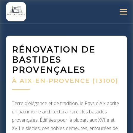
RÉNOVATION DE
BASTIDES
PROVENÇALES
À AIX-EN-PROVENCE (13100)
Terre d'élégance et de tradition, le Pays d'Aix abrite
un patrimoine architectural rare : les bastides
provençales. Édifiées pour la plupart aux XVIIe et
XVIIIe siècles, ces nobles demeures, entourées de