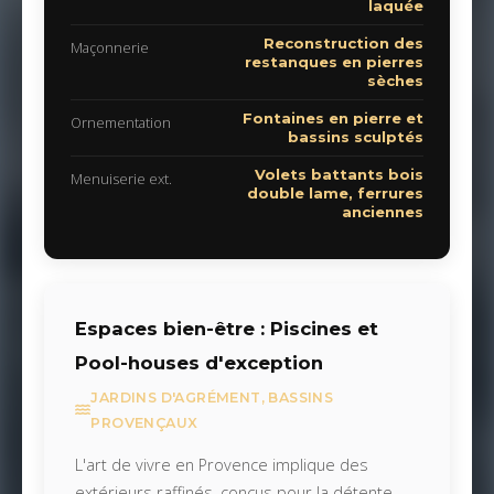
laquée
Reconstruction des
Maçonnerie
restanques en pierres
sèches
Fontaines en pierre et
Ornementation
bassins sculptés
Volets battants bois
Menuiserie ext.
double lame, ferrures
anciennes
Espaces bien-être : Piscines et
Pool-houses d'exception
JARDINS D'AGRÉMENT, BASSINS
PROVENÇAUX
L'art de vivre en Provence implique des
extérieurs raffinés, conçus pour la détente