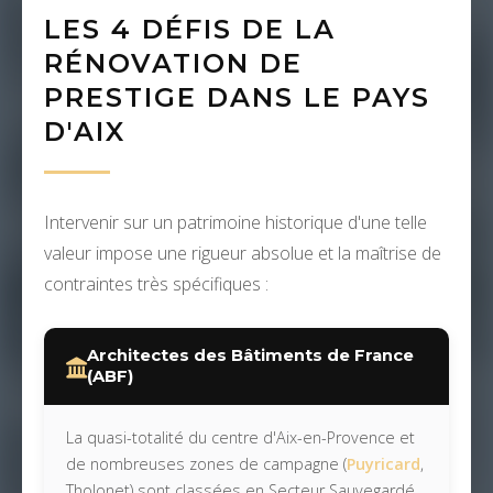
LES 4 DÉFIS DE LA
RÉNOVATION DE
PRESTIGE DANS LE PAYS
D'AIX
Intervenir sur un patrimoine historique d'une telle
valeur impose une rigueur absolue et la maîtrise de
contraintes très spécifiques :
Architectes des Bâtiments de France
(ABF)
La quasi-totalité du centre d'Aix-en-Provence et
de nombreuses zones de campagne (
Puyricard
,
Tholonet) sont classées en Secteur Sauvegardé