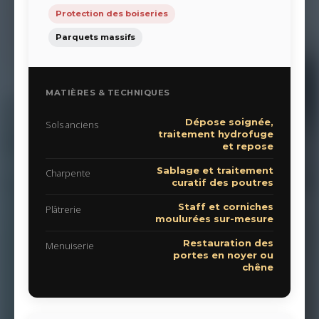
Protection des boiseries
Parquets massifs
MATIÈRES & TECHNIQUES
Dépose soignée,
Sols anciens
traitement hydrofuge
et repose
Sablage et traitement
Charpente
curatif des poutres
Staff et corniches
Plâtrerie
moulurées sur-mesure
Restauration des
Menuiserie
portes en noyer ou
chêne