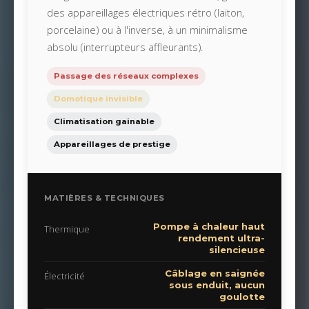
des appareillages électriques rétro (laiton,
porcelaine) ou à l'inverse, à un minimalisme
absolu (interrupteurs affleurants).
Passage des réseaux complexes
Domotique invisible
Climatisation gainable
Appareillages de prestige
MATIÈRES & TECHNIQUES
Pompe à chaleur haut
Thermique
rendement ultra-
silencieuse
Câblage en saignée
Électricité
sous enduit, aucun
goulotte