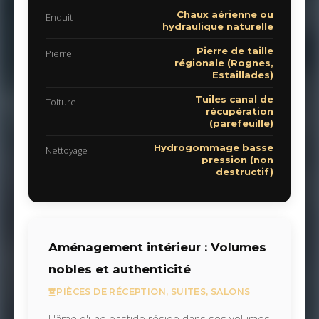
Chaux aérienne ou
Enduit
hydraulique naturelle
Pierre de taille
Pierre
régionale (Rognes,
Estaillades)
Tuiles canal de
Toiture
récupération
(parefeuille)
Hydrogommage basse
Nettoyage
pression (non
destructif)
Aménagement intérieur : Volumes
nobles et authenticité
PIÈCES DE RÉCEPTION, SUITES, SALONS
L'âme d'une bastide réside dans ses volumes