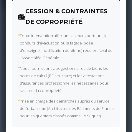
CESSION & CONTRAINTES
DE COPROPRIÉTÉ
Toute intervention affectant les murs porteurs, les
conduits d'évacuation ou la façade (pose
d'enseigne, modification de vitrine) requiert l'aval de
l'Assemblée Générale.
Nous fournissons aux gestionnaires de biens les
notes de calcul (BE structure) et les attestations
d'assurances professionnelles nécessaires pour
rassurer la copropriété.
Prise en charge des démarches auprès du service
de l'urbanisme (Architectes des Bâtiments de France
pour les quartiers classés comme Le Suquet).