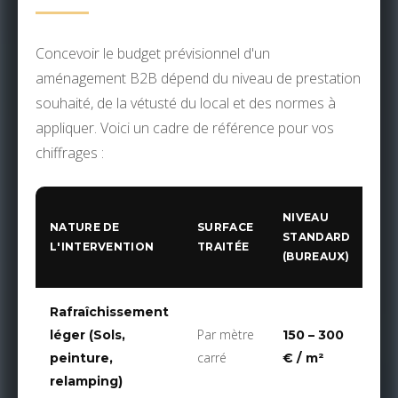
Concevoir le budget prévisionnel d'un
aménagement B2B dépend du niveau de prestation
souhaité, de la vétusté du local et des normes à
appliquer. Voici un cadre de référence pour vos
chiffrages :
NI
NIVEAU
NATURE DE
SURFACE
PR
STANDARD
L'INTERVENTION
TRAITÉE
(B
(BUREAUX)
/ 
Rafraîchissement
Par mètre
léger (Sols,
150 – 300
35
carré
peinture,
€ / m²
€ 
relamping)