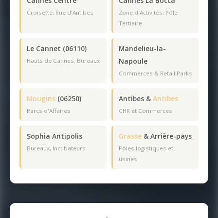
Cannes Centre
Cannes La Bocca
Croisette, Rue d'Antibes
Zone d'Activités, Pôle
Tertiaire
Le Cannet (06110)
Mandelieu-la-
Napoule
Hauts de Cannes, Bureaux
Commerces & Retail Parks
Mougins
(06250)
Antibes &
Antibes
Parcs d'Affaires
CHR et Commerces
Sophia Antipolis
Grasse
& Arrière-pays
Bureaux, Incubateurs
Pôles logistiques et
usines