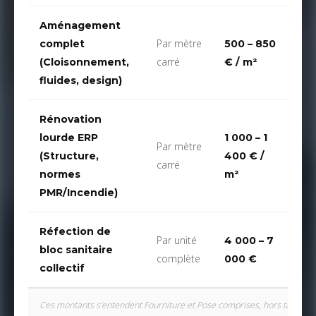
Aménagement
Par mètre
complet
500 – 850
90
carré
(Cloisonnement,
€ / m²
50
fluides, design)
Rénovation
lourde ERP
1 000 – 1
1 5
Par mètre
(Structure,
400 € /
50
carré
normes
m²
m²
PMR/Incendie)
Réfection de
Par unité
4 000 – 7
8 
bloc sanitaire
complète
000 €
00
collectif
Ces montants s'entendent Fourniture et Pose comprises, hors taxes (T