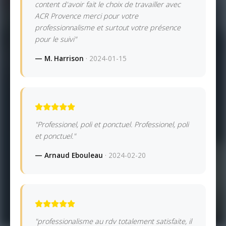
content d'avoir fait le choix de travailler avec
ACR Provence merci pour votre
professionnalisme et surtout votre présence
pour le suivi"
— M. Harrison
· 2024-01-15
"Professionel, poli et ponctuel. Professionel, poli
et ponctuel."
— Arnaud Ebouleau
· 2024-02-20
"professionalisme au rdv totalement satisfaite, il