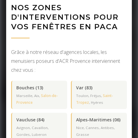
NOS ZONES
D'INTERVENTIONS POUR
VOS FENÊTRES EN PACA
Grâce à notre réseau d'agences locales, les
menuisiers poseurs d'ACR Provence interviennent
chez vous :
Bouches (13)
Var (83)
Marseille, Aix,
Salon-de-
Toulon, Fréjus,
Saint-
Provence
Tropez
, Hyères
Vaucluse (84)
Alpes-Maritimes (06)
Avignon, Cavaillon,
Nice, Cannes, Antibes,
Gordes, Luberon
Grasse