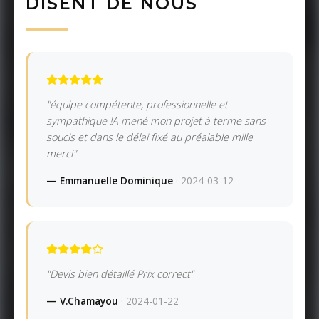
DISENT DE NOUS
"équipe compétente, professionnelle et
sympathique !A mené mon projet à terme sans
soucis et dans le délai fixé au préalable mille
merci"
— Emmanuelle Dominique
· 2024-03-12
"Devis bien détaillé Prix correct"
— V.Chamayou
· 2024-01-22