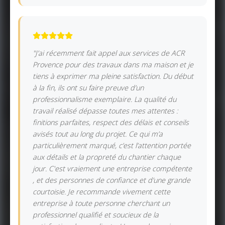
"J’ai récemment fait appel aux services de ACR
Provence pour des travaux dans ma maison et je
tiens à exprimer ma pleine satisfaction. Du début
à la fin, ils ont su faire preuve d’un
professionnalisme exemplaire. La qualité du
travail réalisé dépasse toutes mes attentes :
finitions parfaites, respect des délais et conseils
avisés tout au long du projet. Ce qui m’a
particulièrement marqué, c’est l’attention portée
aux détails et la propreté du chantier chaque
jour. C'est vraiement une entreprise compétente
, et des personnes de confiance et d’une grande
courtoisie. Je recommande vivement cette
entreprise à toute personne cherchant un
professionnel qualifié et soucieux de la