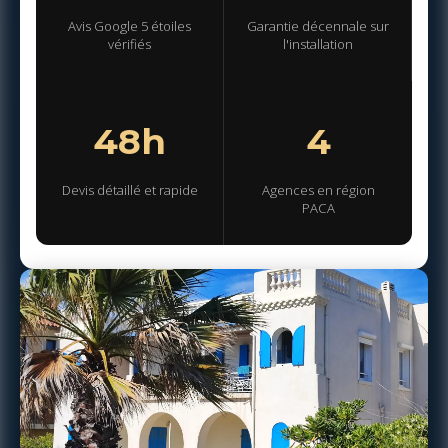
Avis Google 5 étoiles
Garantie décennale sur
vérifiés
l'installation
48h
4
Devis détaillé et rapide
Agences en région
PACA