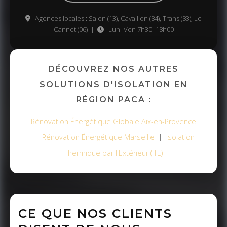
Agences locales : Salon (13), Cavaillon (84), Trans (83), Le
Cannet (06) |
Lun–Ven 7h30–18h00
DÉCOUVREZ NOS AUTRES
SOLUTIONS D'ISOLATION EN
RÉGION PACA :
Rénovation Énergétique Globale Aix-en-Provence
|
Rénovation Énergétique Marseille
|
Isolation
Thermique par l'Extérieur (ITE)
CE QUE NOS CLIENTS