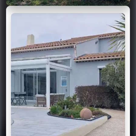
SUBVENTIONS ET AIDES
À LA RÉNOVATION
(MAPRIMERÉNOV')
Le remplacement de fenêtres simple vitrage par du
double vitrage performant est éligible à de
nombreuses aides de l'État : MaPrimeRénov', les
Certificats d'Économies d'Énergie (CEE), ou l'éco-PTZ. En
confiant votre projet à ACR Provence, nous vous
orientons pour réduire le reste à charge de votre
facture énergétique.
Simuler vos travaux