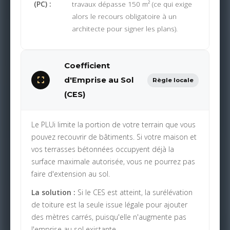
(PC) :
travaux dépasse 150 m² (ce qui exige
alors le recours obligatoire à un
architecte pour signer les plans).
Coefficient
d'Emprise au Sol
Règle locale
(CES)
Le PLUi limite la portion de votre terrain que vous
pouvez recouvrir de bâtiments. Si votre maison et
vos terrasses bétonnées occupyent déjà la
surface maximale autorisée, vous ne pourrez pas
faire d'extension au sol.
La solution :
Si le CES est atteint, la surélévation
de toiture est la seule issue légale pour ajouter
des mètres carrés, puisqu'elle n'augmente pas
l'emprise au sol existante.