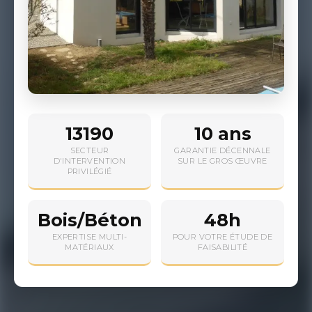
13190
10 ans
SECTEUR
GARANTIE DÉCENNALE
D'INTERVENTION
SUR LE GROS ŒUVRE
PRIVILÉGIÉ
Bois/Béton
48h
EXPERTISE MULTI-
POUR VOTRE ÉTUDE DE
MATÉRIAUX
FAISABILITÉ