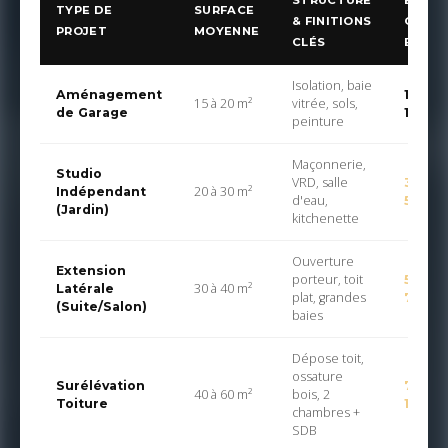
STRUCTURE
BUDG
TYPE DE
SURFACE
& FINITIONS
GLOB
PROJET
MOYENNE
CLÉS
ESTIM
Isolation, baie
Aménagement
12 000
15 à 20 m²
vitrée, sols,
de Garage
18 00
peinture
Maçonnerie,
Studio
VRD, salle
35 000
20 à 30 m²
Indépendant
d'eau,
50 00
(Jardin)
kitchenette
Ouverture
Extension
porteur, toit
55 000
30 à 40 m²
Latérale
plat, grandes
75 00
(Suite/Salon)
baies
Dépose toit,
ossature
Surélévation
75 000
40 à 60 m²
bois, 2
Toiture
110 00
chambres +
SDB