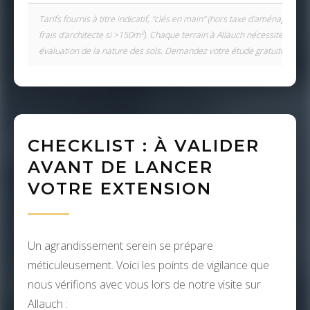
Tarifs fournis à titre indicatif, "clés en main" (hors taxe d'aménagement
frais d'architecte si >150m²). Chaque terrain à Allauch nécessite une
évaluation de la nature des sols. Demandez votre étude gratuite.
CHECKLIST : À VALIDER
AVANT DE LANCER
VOTRE EXTENSION
Un agrandissement serein se prépare
méticuleusement. Voici les points de vigilance que
nous vérifions avec vous lors de notre visite sur
Allauch :