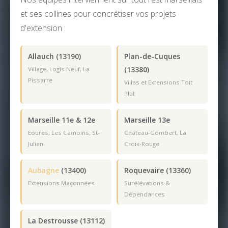
et ses collines pour concrétiser vos projets
d'extension :
Allauch (13190)
Plan-de-Cuques
(13380)
Village, Logis Neuf, La
Pissarre
Villas et Extensions Toit
Plat
Marseille 11e & 12e
Marseille 13e
Eoures, Les Camoins, St-
Château-Gombert, La
Julien
Croix-Rouge
Aubagne
(13400)
Roquevaire (13360)
Extensions Maçonnées
Surélévations &
Dépendances
La Destrousse (13112)