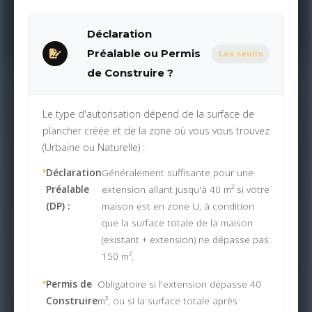
Déclaration
Préalable ou Permis
Les seuils
de Construire ?
Le type d'autorisation dépend de la surface de
plancher créée et de la zone où vous vous trouvez
(Urbaine ou Naturelle) :
Déclaration
Généralement suffisante pour une
Préalable
extension allant jusqu'à 40 m² si votre
(DP) :
maison est en zone U, à condition
que la surface totale de la maison
(existant + extension) ne dépasse pas
150 m².
Permis de
Obligatoire si l'extension dépasse 40
Construire
m², ou si la surface totale après