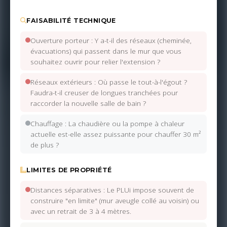
FAISABILITÉ TECHNIQUE
Ouverture porteur : Y a-t-il des réseaux (cheminée,
évacuations) qui passent dans le mur que vous
souhaitez ouvrir pour relier l'extension ?
Réseaux extérieurs : Où passe le tout-à-l'égout ?
Faudra-t-il creuser de longues tranchées pour
raccorder la nouvelle salle de bain ?
Chauffage : La chaudière ou la pompe à chaleur
actuelle est-elle assez puissante pour chauffer 30 m²
de plus ?
LIMITES DE PROPRIÉTÉ
Distances séparatives : Le PLUi impose souvent de
construire "en limite" (mur aveugle collé au voisin) ou
avec un retrait de 3 à 4 mètres.