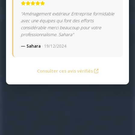
"Aménagement extérieur Entreprise formidable
avec une équipes qui font des efforts
considérable merci beaucoup pour votre
professionnalisme. Sahara"
— Sahara
· 19/12/2024
Consulter ces avis vérifiés