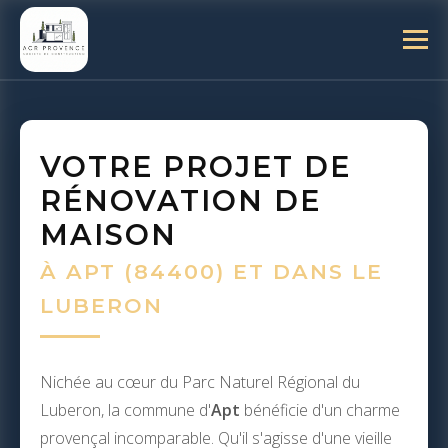
VOTRE PROJET DE
RÉNOVATION DE
MAISON
À APT (84400) ET DANS LE
LUBERON
Nichée au cœur du Parc Naturel Régional du
Luberon, la commune d'
Apt
bénéficie d'un charme
provençal incomparable. Qu'il s'agisse d'une vieille