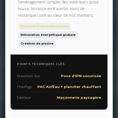
l'aménagement complet des extérieurs (pool-
house, terrasse en travertin, murs de
restanque) sont au cœur de nos chantiers.
Potentiel d'agrandissement
Rénovation énergétique globale
Création de piscine
POINTS TECHNIQUES CLÉS
Ouverture mur
Pose d'IPN sécurisée
Chauffage
PAC Air/Eau + plancher chauffant
Extérieur
Maçonnerie paysagère