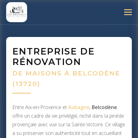
ENTREPRISE DE
RÉNOVATION
DE MAISONS À BELCODÈNE
(13720)
Entre Aix-en-Provence et
Aubagne
,
Belcodène
offre un cadre de vie privilégié, niché dans la pinède
provençale avec vue sur la Sainte-Victoire. Ce village
a su préserver son authenticité tout en accueillant