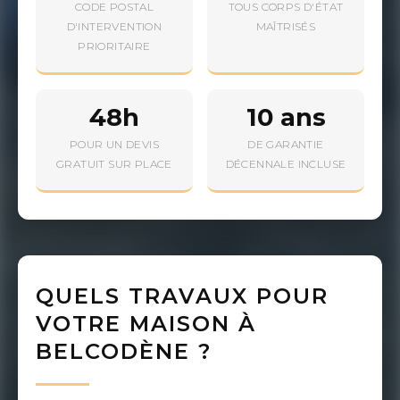
CODE POSTAL
TOUS CORPS D'ÉTAT
D'INTERVENTION
MAÎTRISÉS
PRIORITAIRE
48h
10 ans
POUR UN DEVIS
DE GARANTIE
GRATUIT SUR PLACE
DÉCENNALE INCLUSE
QUELS TRAVAUX POUR
VOTRE MAISON À
BELCODÈNE ?