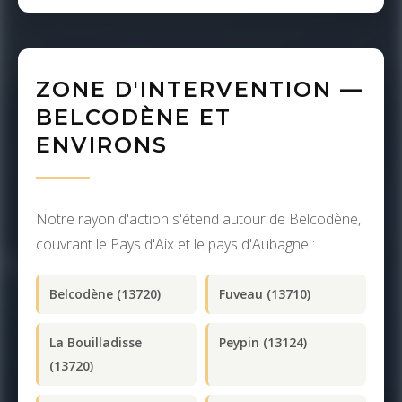
ZONE D'INTERVENTION —
BELCODÈNE ET
ENVIRONS
Notre rayon d'action s'étend autour de Belcodène,
couvrant le Pays d'Aix et le pays d'Aubagne :
Belcodène (13720)
Fuveau (13710)
La Bouilladisse
Peypin (13124)
(13720)