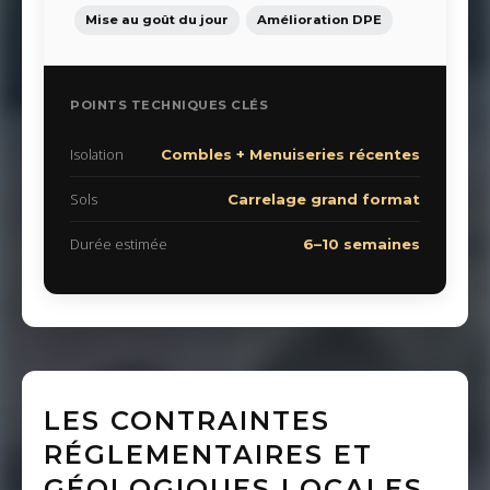
Mise au goût du jour
Amélioration DPE
POINTS TECHNIQUES CLÉS
Isolation
Combles + Menuiseries récentes
Sols
Carrelage grand format
Durée estimée
6–10 semaines
LES CONTRAINTES
RÉGLEMENTAIRES ET
GÉOLOGIQUES LOCALES