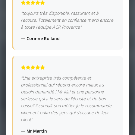
"toujours très disponible, rassurant et à
l'écoute. Totalement en confiance merci encore
à toute l'équipe ACR Provence"
— Corinne Rolland
"Une entreprise très compétente et
professionnel qui répond encore mieux au
besoin demandé ! Mr klai et une personne
sérieuse qui a le sens de l'écoute et de bon
conseil il connaît son métier je le recommande
vivement enfin des gens qui s'occupe de leur
client"
— Mr Martin