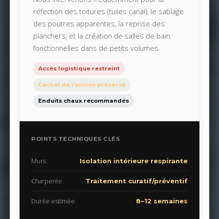
réfection des toitures (tuiles canal), le sablage
des poutres apparentes, la reprise des
planchers, et la création de salles de bain
fonctionnelles dans de petits volumes.
Accès logistique restreint
Cachet de l'ancien préservé
Enduits chaux recommandés
POINTS TECHNIQUES CLÉS
Murs
Isolation intérieure respirante
Charpente
Traitement curatif/préventif
Durée estimée
8–12 semaines