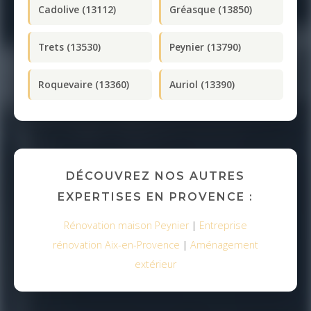
Cadolive (13112)
Gréasque (13850)
Trets (13530)
Peynier (13790)
Roquevaire (13360)
Auriol (13390)
DÉCOUVREZ NOS AUTRES
EXPERTISES EN PROVENCE :
Rénovation maison Peynier
|
Entreprise
rénovation Aix-en-Provence
|
Aménagement
extérieur