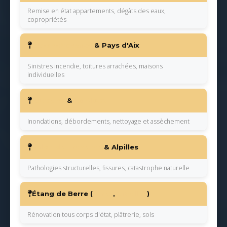
Remise en état appartements, dégâts des eaux,
copropriétés
Aix-en-Provence
& Pays d'Aix
Sinistres incendie, toitures arrachées, maisons
individuelles
Aubagne
&
La Ciotat
Inondations, débordements, nettoyage et assèchement
Salon-de-Provence
& Alpilles
Pathologies structurelles, fissures, catastrophe naturelle
Étang de Berre (
Istres
,
Vitrolles
)
Rénovation tous corps d'état, plâtrerie, sols