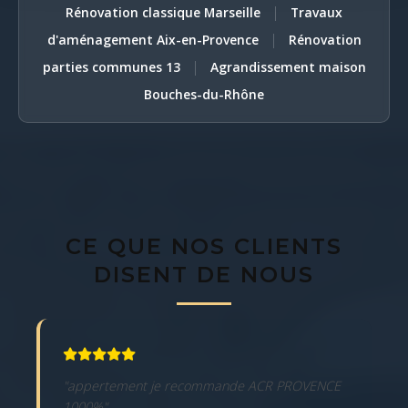
|
Rénovation classique Marseille
Travaux
|
d'aménagement Aix-en-Provence
Rénovation
|
parties communes 13
Agrandissement maison
Bouches-du-Rhône
CE QUE NOS CLIENTS
DISENT DE NOUS
"appertement je recommande ACR PROVENCE
1000%"