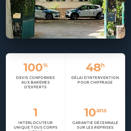
DEMANDER UN DEVIS ASSURANCE
04 65 01 12 04
100
48
%
h
DEVIS CONFORMES
DÉLAI D'INTERVENTION
AUX BARÈMES
POUR CHIFFRAGE
D'EXPERTS
1
10
ans
INTERLOCUTEUR
GARANTIE DÉCENNALE
UNIQUE TOUS CORPS
SUR LES REPRISES