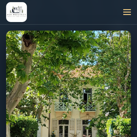
ASSURANCE HABITATION
BOUCHES-DU-RHÔNE (13)
DEVIS RAPIDE
RÉNOVATION APRÈS
SINISTRE
DANS LES
BOUCHES-DU-
RHÔNE
Votre bien immobilier a subi un dégât des eaux,
un incendie ou une catastrophe naturelle dans le
13 ? ACR Provence orchestre la remise en état
intégrale de votre logement. De la mise en
sécurité d'urgence à l'élaboration du devis pour
l'expert, nous gérons tous les corps d'état.