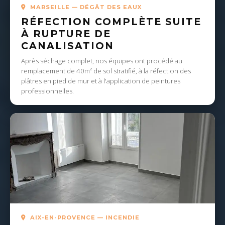
MARSEILLE — DÉGÂT DES EAUX
RÉFECTION COMPLÈTE SUITE
À RUPTURE DE
CANALISATION
Après séchage complet, nos équipes ont procédé au
remplacement de 40m² de sol stratifié, à la réfection des
plâtres en pied de mur et à l'application de peintures
professionnelles.
AIX-EN-PROVENCE — INCENDIE