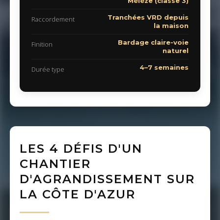
Mélèze (classe 3)
Tranchées VRD depuis
Raccordement
la maison
Bardage claire-voie
Finition
naturel
4–7 semaines
Durée type
LES 4 DÉFIS D'UN
CHANTIER
D'AGRANDISSEMENT SUR
LA CÔTE D'AZUR