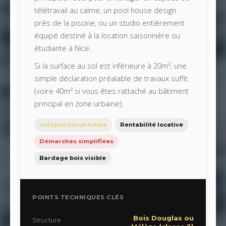
télétravail au calme, un pool house design
près de la piscine, ou un studio entièrement
équipé destiné à la location saisonnière ou
étudiante à Nice.
Si la surface au sol est inférieure à 20m², une
simple déclaration préalable de travaux suffit
(voire 40m² si vous êtes rattaché au bâtiment
principal en zone urbaine).
Indépendance totale
Rentabilité locative
Démarches simplifiées
Bardage bois visible
POINTS TECHNIQUES CLÉS
Bois Douglas ou
Structure