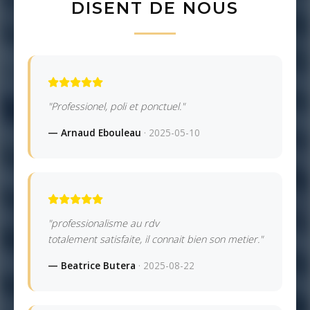
DISENT DE NOUS
"Professionel, poli et ponctuel."
— Arnaud Ebouleau
· 2025-05-10
"professionalisme au rdv
totalement satisfaite, il connait bien son metier."
— Beatrice Butera
· 2025-08-22