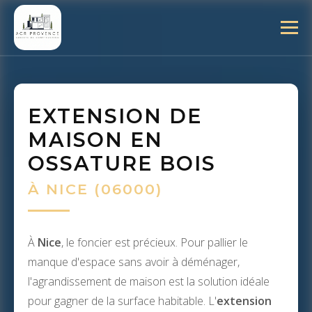
EXTENSION DE
MAISON EN
OSSATURE BOIS
À NICE (06000)
À
Nice
, le foncier est précieux. Pour pallier le
manque d'espace sans avoir à déménager,
l'agrandissement de maison est la solution idéale
pour gagner de la surface habitable. L'
extension