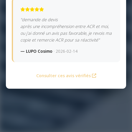
"demande de devis
après une incompréhension entre ACR et moi,
ou j'ai donné un avis pas favorable, je revois ma
copie et remercie ACR pour sa réactivité"
— LUPO Cosimo
· 2026-02-14
Consulter ces avis vérifiés