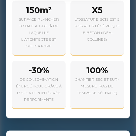
150m²
X5
SURFACE PLANCHER
L'OSSATURE BOIS EST 5
TOTALE AU-DELÀ DE
FOIS PLUS LÉGÈRE QUE
LAQUELLE
LE BÉTON (IDÉAL
L'ARCHITECTE EST
COLLINES)
OBLIGATOIRE
-30%
100%
DE CONSOMMATION
CHANTIER SEC ET SUR-
ÉNERGÉTIQUE GRÂCE À
MESURE (PAS DE
L'ISOLATION INTÉGRÉE
TEMPS DE SÉCHAGE)
PERFORMANTE