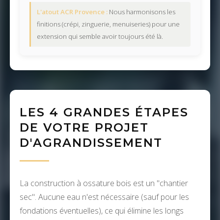
L'atout ACR Provence :
Nous harmonisons les
finitions (crépi, zinguerie, menuiseries) pour une
extension qui semble avoir toujours été là.
LES 4 GRANDES ÉTAPES
DE VOTRE PROJET
D'AGRANDISSEMENT
La construction à ossature bois est un "chantier
sec". Aucune eau n'est nécessaire (sauf pour les
fondations éventuelles), ce qui élimine les longs