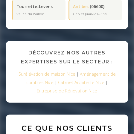
Tourrette-Levens
Antibes
(06600)
Vallée du Paillon
Cap et Juan-les-Pins
DÉCOUVREZ NOS AUTRES
EXPERTISES SUR LE SECTEUR :
Surélévation de maison Nice
|
Aménagement de
combles Nice
|
Cabinet Architecte Nice
|
Entreprise de Rénovation Nice
CE QUE NOS CLIENTS