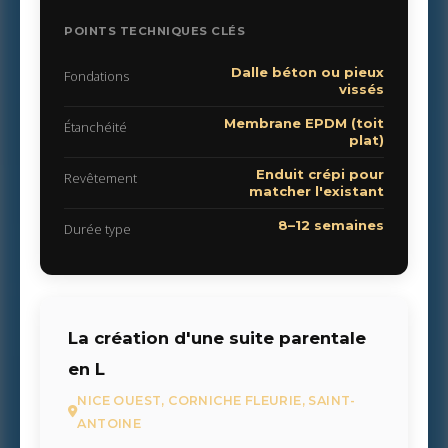
POINTS TECHNIQUES CLÉS
Dalle béton ou pieux
Fondations
vissés
Membrane EPDM (toit
Étanchéité
plat)
Enduit crépi pour
Revêtement
matcher l'existant
8–12 semaines
Durée type
La création d'une suite parentale
en L
NICE OUEST, CORNICHE FLEURIE, SAINT-
ANTOINE