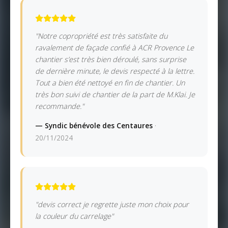
"Notre copropriété est très satisfaite du
ravalement de façade confié à ACR Provence Le
chantier s’est très bien déroulé, sans surprise
de dernière minute, le devis respecté à la lettre.
Tout a bien été nettoyé en fin de chantier. Un
très bon suivi de chantier de la part de M.Klai. Je
recommande."
— Syndic bénévole des Centaures
·
20/11/2024
"devis correct je regrette juste mon choix pour
la couleur du carrelage"