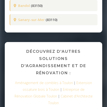
Bandol
(83150)
Sanary-sur-Mer
(83110)
DÉCOUVREZ D'AUTRES
SOLUTIONS
D'AGRANDISSEMENT ET DE
RÉNOVATION :
Aménagement de combles à Toulon
|
Extension
ossature bois à Toulon
|
Entreprise de
Rénovation Globale Toulon
|
Cabinet d'Architecte
Toulon