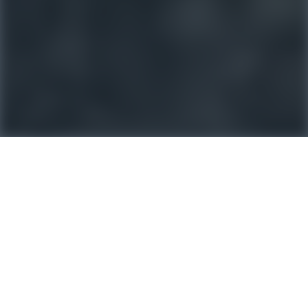
ACR Provence
378 Bd Georges Clemenceau, 13300 Salon-de-Provence
302 Cr Sadi Carnot, 84300 Cavaillon