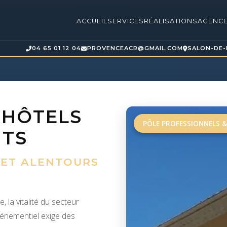
ACCUEIL
SERVICES
RÉALISATIONS
AGENC
04 65 01 12 04
PROVENCEACR@GMAIL.COM
SALON-DE
 HÔTELS
PÔLE PROFESSIONNELS &
NTS
) ET ALENTOURS
 la vitalité du secteur
événementiel exige des