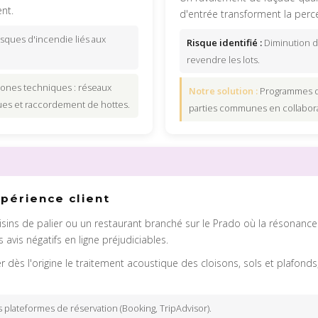
nt.
d'entrée transforment la perc
isques d'incendie liés aux
Risque identifié :
Diminution de 
revendre les lots.
ones techniques : réseaux
Notre solution :
Programmes de
ques et raccordement de hottes.
parties communes en collaborat
périence client
isins de palier ou un restaurant branché sur le Prado où la résonanc
 avis négatifs en ligne préjudiciables.
er dès l'origine le traitement acoustique des cloisons, sols et plafon
 plateformes de réservation (Booking, TripAdvisor).