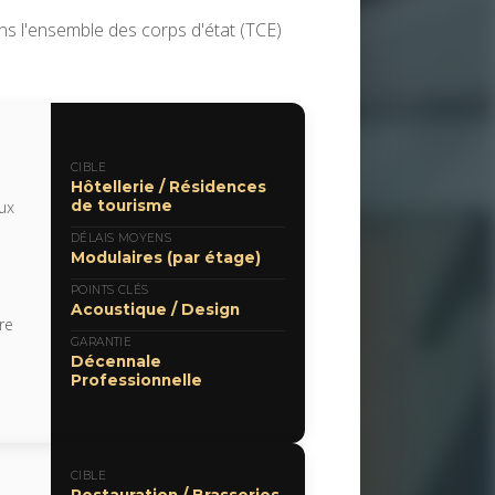
ons l'ensemble des corps d'état (TCE)
CIBLE
Hôtellerie / Résidences
de tourisme
ux
DÉLAIS MOYENS
Modulaires (par étage)
POINTS CLÉS
Acoustique / Design
re
GARANTIE
Décennale
Professionnelle
CIBLE