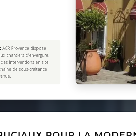
:
ACR Provence dispose
ux chantiers d'envergure.
 des interventions en site
chaîne de sous-traitance
venue.
CRUCIAUX POUR LA MODER