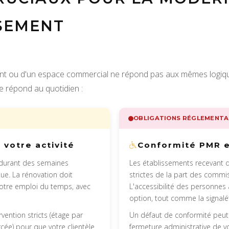
SEMENT
ant ou d'un espace commercial ne répond pas aux mêmes logiques
e répond au quotidien :
OBLIGATIONS RÉGLEMENTA
 votre activité
Conformité PMR 
 durant des semaines
Les établissements recevant 
que. La rénovation doit
strictes de la part des commis
votre emploi du temps, avec
L'accessibilité des personnes 
option, tout comme la signalét
vention stricts (étage par
Un défaut de conformité peut 
rcée) pour que votre clientèle
fermeture administrative de v