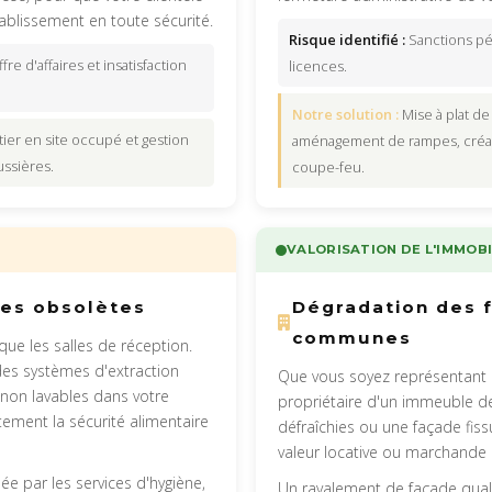
ablissement en toute sécurité.
Risque identifié :
Sanctions pén
re d'affaires et insatisfaction
licences.
Notre solution :
Mise à plat de
ier en site occupé et gestion
aménagement de rampes, créati
ssières.
coupe-feu.
VALORISATION DE L'IMMOBI
les obsolètes
Dégradation des f
communes
que les salles de réception.
des systèmes d'extraction
Que vous soyez représentant 
non lavables dans votre
propriétaire d'un immeuble de
tement la sécurité alimentaire
défraîchies ou une façade fis
valeur locative ou marchande 
ée par les services d'hygiène,
Un ravalement de façade qualit