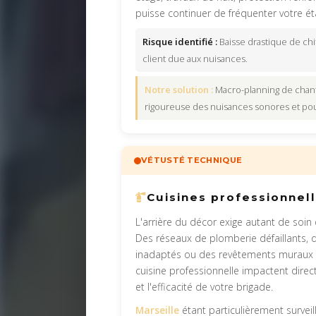
puisse continuer de fréquenter votre ét
Risque identifié :
Baisse drastique de chiff
client due aux nuisances.
Notre solution :
Macro-planning de chant
rigoureuse des nuisances sonores et pou
VÉTUSTÉ TECHNIQUE
Cuisines professionnel
L'arrière du décor exige autant de soin 
Des réseaux de plomberie défaillants, 
inadaptés ou des revêtements muraux 
cuisine professionnelle impactent direc
et l'efficacité de votre brigade.
Marseille
étant particulièrement surveill