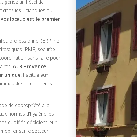
us gériez un hôtel de
ant dans les Calanques ou
 vos locaux est le premier
ilieu professionnel (ERP) ne
drastiques (PMR, sécurité
coordination sans faille pour
faires.
ACR Provence
ur unique
, habitué aux
'immeubles et directeurs
ade de copropriété à la
 aux normes d'hygiène les
ns qualifiés déploient leur
mmobilier sur le secteur