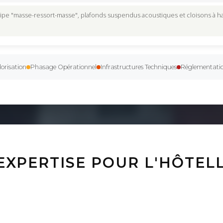
pe "masse-ressort-masse", plafonds suspendus acoustiques et cloisons à 
orisation
Phasage Opérationnel
Infrastructures Techniques
Réglementatio
EXPERTISE POUR L'HÔTELL