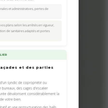
ales et administratives, pertes de
 vos plans selon les arrêtés en vigueur,
on de sanitaires adaptés et portes
LIER
açades et des parties
d'un syndic de copropriété ou
 bureaux, des cages d'escalier
surée dévalorisent considérablement la
de votre bien.
atif et une restructuration des halls