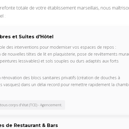
a refonte totale de votre établissement marseillais, nous maîtris
l :
res et Suites d'Hôtel
e des interventions pour moderniser vos espaces de repos :
n de nouvelles têtes de lit en plaquisterie, pose de revêtements mura
 peintures lessivables) et sols souples ou durs adaptés aux forts
rénovation des blocs sanitaires privatifs (création de douches à
des vasques) dans un délai record pour remettre rapidement la chamb
tous corps d'état (TCE) - Agencement.
s de Restaurant & Bars