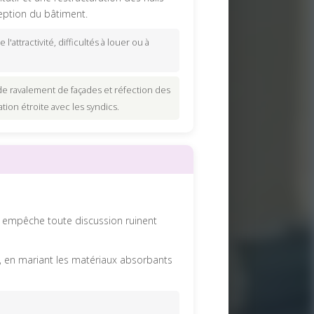
eption du bâtiment.
l'attractivité, difficultés à louer ou à
 ravalement de façades et réfection des
ion étroite avec les syndics.
e empêche toute discussion ruinent
ds, en mariant les matériaux absorbants