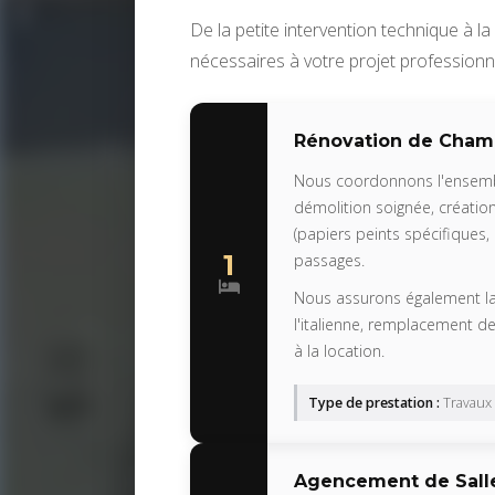
De la petite intervention technique à l
nécessaires à votre projet professionne
Rénovation de Chamb
Nous coordonnons l'ensembl
démolition soignée, créatio
(papiers peints spécifiques,
1
passages.
Nous assurons également la 
l'italienne, remplacement 
à la location.
Type de prestation :
Travaux 
Agencement de Salle