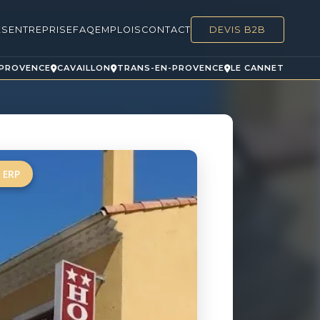
ES
ENTREPRISE
FAQ
EMPLOIS
CONTACT
DEVIS B2B
-PROVENCE
CAVAILLON
TRANS-EN-PROVENCE
LE CANNET
 ERP