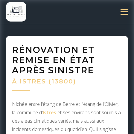
RÉNOVATION ET
REMISE EN ÉTAT
APRÈS SINISTRE
À ISTRES (13800)
Nichée entre l'étang de Berre et l'étang de l'Olivier,
la commune d'
Istres
et ses environs sont soumis à
des aléas climatiques variés, mais aussi aux
incidents domestiques du quotidien. Qu'il s'agisse