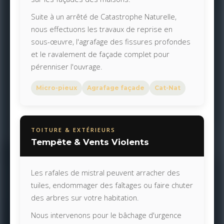
Suite à un arrêté de Catastrophe Naturelle,
nous effectuons les travaux de reprise en
sous-œuvre, l'agrafage des fissures profondes
et le ravalement de façade complet pour
pérenniser l'ouvrage.
Micro-pieux
Agrafage façade
Cat-Nat
TOITURE & EXTÉRIEURS
Tempête & Vents Violents
Les rafales de mistral peuvent arracher des
tuiles, endommager des faîtages ou faire chuter
des arbres sur votre habitation.
Nous intervenons pour le bâchage d'urgence