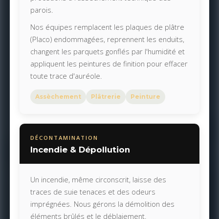
parois.
Nos équipes remplacent les plaques de plâtre
(Placo) endommagées, reprennent les enduits,
changent les parquets gonflés par l'humidité et
appliquent les peintures de finition pour effacer
toute trace d'auréole.
Assèchement
Plâtrerie
Peinture
DÉCONTAMINATION
Incendie & Dépollution
Un incendie, même circonscrit, laisse des
traces de suie tenaces et des odeurs
imprégnées. Nous gérons la démolition des
éléments brûlés et le déblaiement.