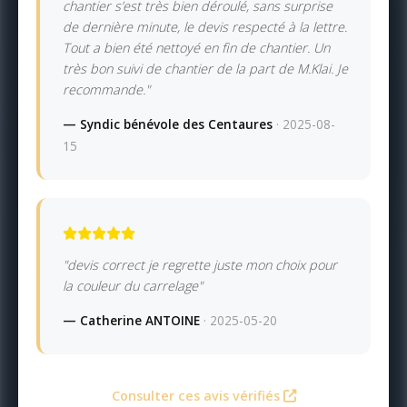
chantier s’est très bien déroulé, sans surprise
de dernière minute, le devis respecté à la lettre.
Tout a bien été nettoyé en fin de chantier. Un
très bon suivi de chantier de la part de M.Klai. Je
recommande."
— Syndic bénévole des Centaures
· 2025-08-
15
"devis correct je regrette juste mon choix pour
la couleur du carrelage"
— Catherine ANTOINE
· 2025-05-20
Consulter ces avis vérifiés