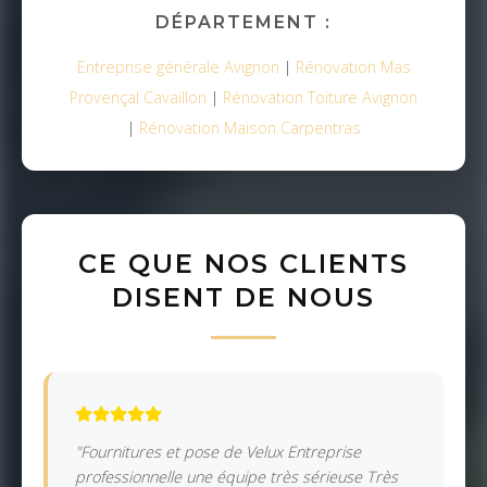
DÉPARTEMENT :
Entreprise générale Avignon
|
Rénovation Mas
Provençal Cavaillon
|
Rénovation Toiture Avignon
|
Rénovation Maison Carpentras
CE QUE NOS CLIENTS
DISENT DE NOUS
"Fournitures et pose de Velux Entreprise
professionnelle une équipe très sérieuse Très