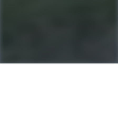
ACR Provence
378 Bd Georges Clemenceau, 13300 Salon-de-Provence