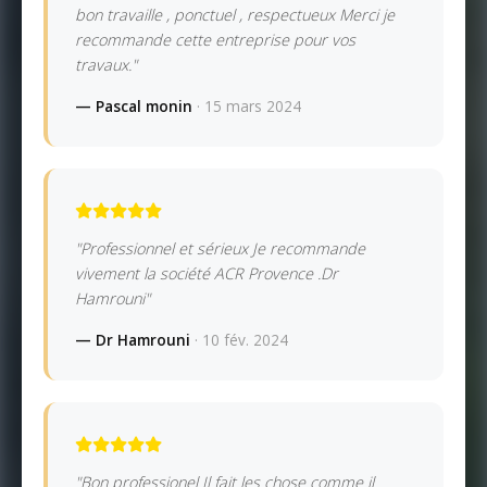
bon travaille , ponctuel , respectueux Merci je
recommande cette entreprise pour vos
travaux."
— Pascal monin
· 15 mars 2024
"Professionnel et sérieux Je recommande
vivement la société ACR Provence .Dr
Hamrouni"
— Dr Hamrouni
· 10 fév. 2024
"Bon professionel Il fait les chose comme il