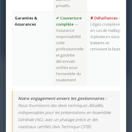
privatifs.
Garanties &
✔ Couverture
✘ Défaillances
—
Assurances
complète
—
Litiges complexes
Assurance
en cas de malfaçon
responsabilité
si plusieurs sous-
civile
traitants se
professionnelle
renvoient la faute.
et garantie
décennale
unifiée pour
l'ensemble du
ravalement.
Notre engagement envers les gestionnaires :
Nous fournissons des devis techniques détaillés,
indispensables pour les présentations en Assemblée
Générale (AG), avec un phasage précis et des
matériaux certifiés (Avis Technique CSTB).