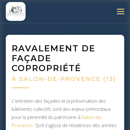
RAVALEMENT DE
FAÇADE
COPROPRIÉTÉ
À SALON-DE-PROVENCE (13)
L'entretien des façades et la préservation des
bâtiments collectifs sont des enjeux primordiaux
pour la pérennité du patrimoine à
Salon-de-
Provence
. Qu'il s'agisse de résidences des années