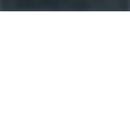
ACR Provence
378 Bd Georges Clemenceau, 13300 Salon-de-Provence
302 Cr Sadi Carnot, 84300 Cavaillon
7 Barbe Canne, 83720 Trans-en-Provence
9 Bd du N, 06110 Le Cannet
04 65 01 12 04
provenceacr@gmail.com
NAVIGATION