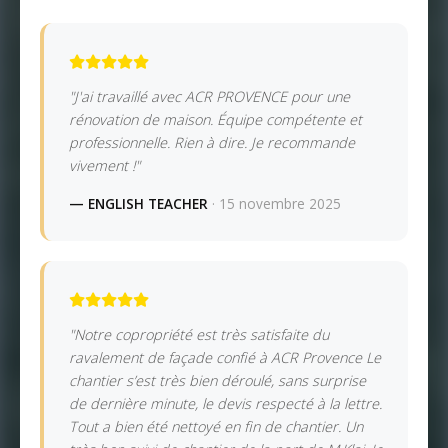
"J'ai travaillé avec ACR PROVENCE pour une
rénovation de maison. Équipe compétente et
professionnelle. Rien à dire. Je recommande
vivement !"
— ENGLISH TEACHER
· 15 novembre 2025
"Notre copropriété est très satisfaite du
ravalement de façade confié à ACR Provence Le
chantier s’est très bien déroulé, sans surprise
de dernière minute, le devis respecté à la lettre.
Tout a bien été nettoyé en fin de chantier. Un