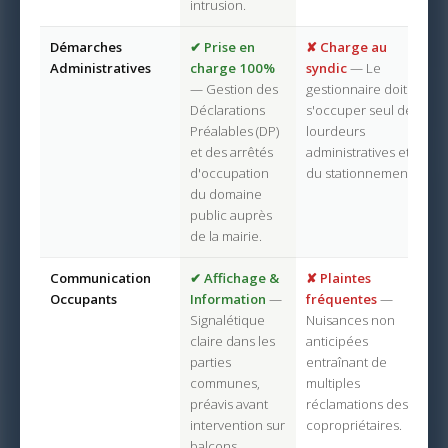
intrusion.
Démarches
✔ Prise en
✘ Charge au
Administratives
charge 100%
syndic
— Le
— Gestion des
gestionnaire doit
Déclarations
s'occuper seul des
Préalables (DP)
lourdeurs
et des arrêtés
administratives et
d'occupation
du stationnement.
du domaine
public auprès
de la mairie.
Communication
✔ Affichage &
✘ Plaintes
Occupants
Information
—
fréquentes
—
Signalétique
Nuisances non
claire dans les
anticipées
parties
entraînant de
communes,
multiples
préavis avant
réclamations des
intervention sur
copropriétaires.
balcons