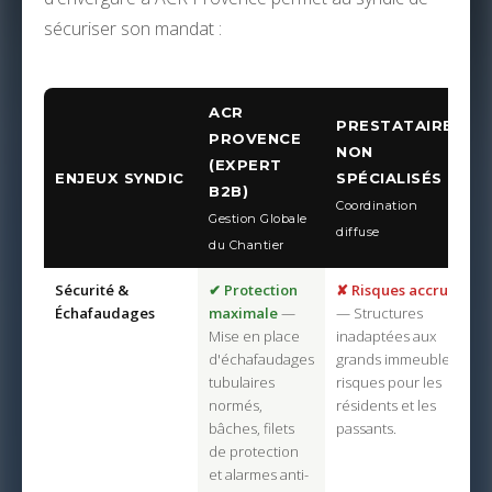
sécuriser son mandat :
ACR
PRESTATAIRES
PROVENCE
NON
(EXPERT
ENJEUX SYNDIC
SPÉCIALISÉS
B2B)
Coordination
Gestion Globale
diffuse
du Chantier
Sécurité &
✔ Protection
✘ Risques accrus
Échafaudages
maximale
—
— Structures
Mise en place
inadaptées aux
d'échafaudages
grands immeubles,
tubulaires
risques pour les
normés,
résidents et les
bâches, filets
passants.
de protection
et alarmes anti-