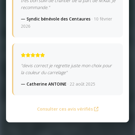
très bon suivi de chantier de la part de M.Klai. Je
recommande."
— Syndic bénévole des Centaures
· 10 février
2026
"devis correct je regrette juste mon choix pour
la couleur du carrelage"
— Catherine ANTOINE
· 22 août 2025
Consulter ces avis vérifiés