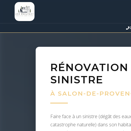
RÉNOVATION
SINISTRE
À SALON-DE-PROVENC
Faire face à un sinistre (dégât des eau
catastrophe naturelle) dans son habit