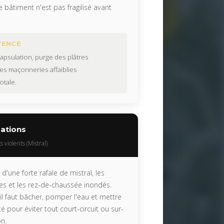
 bâtiment n'est pas fragilisé avant
VENCE
apsulation, purge des plâtres
s maçonneries affaiblies
otale.
ations
violents (Mistral)
'une forte rafale de mistral, les
es et les rez-de-chaussée inondés.
: il faut bâcher, pomper l'eau et mettre
é pour éviter tout court-circuit ou sur-
on.