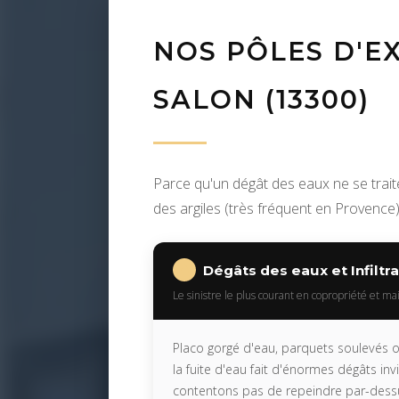
NOS PÔLES D'EX
SALON (13300)
Parce qu'un dégât des eaux ne se trait
des argiles (très fréquent en Provence)
Dégâts des eaux et Infiltr
Le sinistre le plus courant en copropriété et ma
Placo gorgé d'eau, parquets soulevés o
la fuite d'eau fait d'énormes dégâts in
contentons pas de repeindre par-dessu