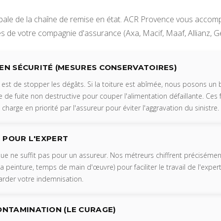
lobale de la chaîne de remise en état. ACR Provence vous accom
s de votre compagnie d'assurance (Axa, Macif, Maaf, Allianz, Gene
 EN SÉCURITÉ (MESURES CONSERVATOIRES)
 est de stopper les dégâts. Si la toiture est abîmée, nous posons un bâc
de fuite non destructive pour couper l'alimentation défaillante. Ces
charge en priorité par l'assureur pour éviter l'aggravation du sinistre.
 POUR L'EXPERT
que ne suffit pas pour un assureur. Nos métreurs chiffrent précisém
la peinture, temps de main d'œuvre) pour faciliter le travail de l'expe
arder votre indemnisation.
NTAMINATION (LE CURAGE)