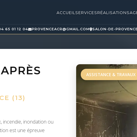
ACCUEIL
SERVICES
RÉALISATIONS
AG
04 65 01 12 04
PROVENCEACR@GMAIL.COM
SALON-DE-PROVENC
 APRÈS
ASSISTANCE & TRAVAUX
E (13)
x, incendie, inondation ou
ation est une épreuve