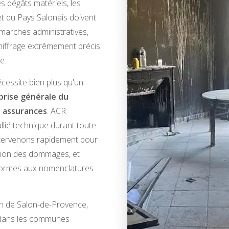
s dégâts matériels, les
t du Pays Salonais doivent
marches administratives,
 chiffrage extrêmement précis
e.
cessite bien plus qu'un
prise générale du
 assurances
. ACR
lié technique durant toute
intervenons rapidement pour
ation des dommages, et
nformes aux nomenclatures
en de Salon-de-Provence,
u dans les communes