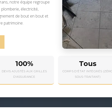
ans, notre équipe regroupe
plomberie, électricité,
gnement de bout en bout et
re patrimoine.
100%
Tous
DEVIS AJUSTÉS AUX GRILLES
CORPS D'ÉTAT INTÉGRÉS (ZÉR
D'ASSURANCE
SOUS-TRAITANT)