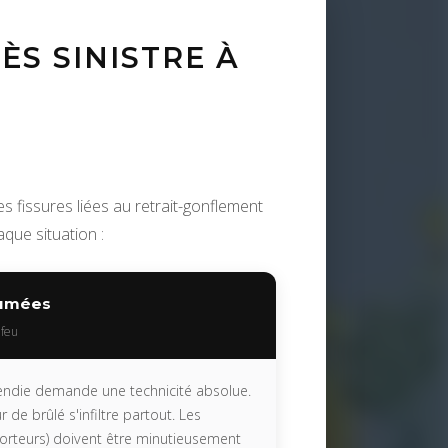
ÈS SINISTRE À
 fissures liées au retrait-gonflement
que situation :
Fumées
 feu
cendie demande une technicité absolue.
r de brûlé s'infiltre partout. Les
porteurs) doivent être minutieusement