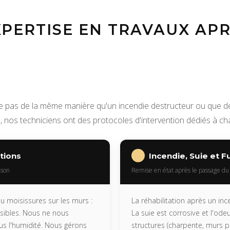
PERTISE EN TRAVAUX APR
e pas de la même manière qu'un incendie destructeur ou que des
, nos techniciens ont des protocoles d'intervention dédiés à cha
ations
Incendie, Suie et 
ison
Remise en état après le passage du
u moisissures sur les murs :
La réhabilitation après un in
visibles. Nous ne nous
La suie est corrosive et l'odeu
s l'humidité. Nous gérons
structures (charpente, murs 