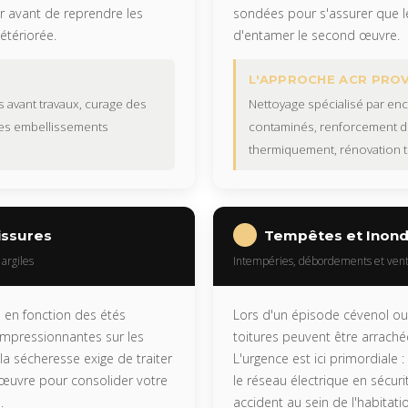
 avant de reprendre les
sondées pour s'assurer que le
détériorée.
d'entamer le second œuvre.
L'APPROCHE ACR PRO
s avant travaux, curage des
Nettoyage spécialisé par enc
des embellissements
contaminés, renforcement de
thermiquement, rénovation t
issures
Tempêtes et Inond
argiles
Intempéries, débordements et vents 
e en fonction des étés
Lors d'un épisode cévenol ou d
impressionnantes sur les
toitures peuvent être arraché
a sécheresse exige de traiter
L'urgence est ici primordiale 
s œuvre pour consolider votre
le réseau électrique en sécurit
.
accident au sein de l'habitati