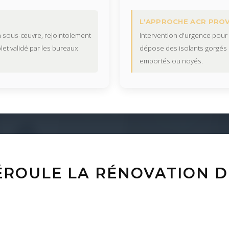
L'APPROCHE ACR PRO
n sous-œuvre, rejointoiement
Intervention d'urgence pour l
let validé par les bureaux
dépose des isolants gorgés 
emportés ou noyés.
ROULE LA RÉNOVATION D