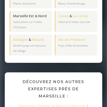
Plaine, Endoume
Blanc, Pointe-Rouge
Marseille Est & Nord
Cassis
&
La Ciotat
Saint-Julien, La Treille,
Littoral et villas vue mer
L'Estaque
Aubagne
&
Allauch
Aix-en-Provence
Arrière-pays et maisons
Pays d'Aix et bastides
de village
DÉCOUVREZ NOS AUTRES
EXPERTISES PRÈS DE
MARSEILLE :
Rénovation Globale de Maison à Marseille
|