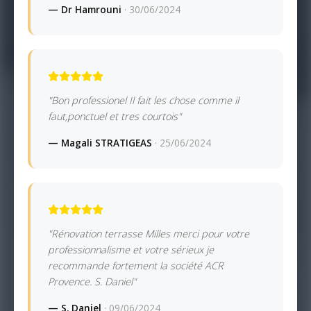
— Dr Hamrouni
· 30/06/2024
"Bon professionel Il fait les chose comme il
faut,ponctuel et tres courtois"
— Magali STRATIGEAS
· 25/06/2024
"Rénovation terrasse Milles merci pour votre
professionnalisme et votre sérieux je
recommande fortement la société ACR
Provence. S. Daniel"
— S. Daniel
· 09/06/2024