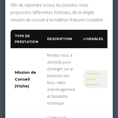
Afin de répondre à tous les besoins, nous
proposons différentes formules, de la simple
mission de conseil à la maîtrise d'œuvre complète :
TYPE DE
DESCRIPTION
LIVRABLES
PRESTATION
Rendez-vous à
domicile pour
échanger sur le
Mission de
Compte-
potentiel des
Conseil
rendu
lieux, idées
d'idées
(Visite)
d'aménagement
et faisabilité
technique.
Création du