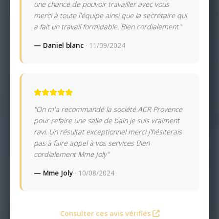
une chance de pouvoir travailler avec vous
merci à toute l'équipe ainsi que la secrétaire qui
a fait un travail formidable. Bien cordialement"
— Daniel blanc
· 11/09/2024
"On m'a recommandé la société ACR Provence
pour refaire une salle de bain je suis vraiment
ravi. Un résultat exceptionnel merci j'hésiterais
pas à faire appel à vos services Bien
cordialement Mme Joly"
— Mme Joly
· 10/08/2024
Consulter ces avis vérifiés