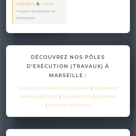
Aubagne
&
Cassis
Projets résidentiels et
balnéaires
DÉCOUVREZ NOS PÔLES
D'EXÉCUTION (TRAVAUX) À
MARSEILLE :
Entreprise de Rénovation Marseille
|
Maçonnerie
Générale Marseille
|
Rénovation d'Appartement
|
Extension de Maison