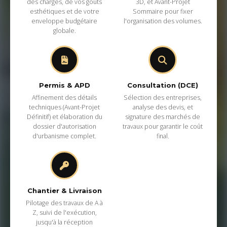
des charges, de vos goûts
3D, et Avant-Projet
esthétiques et de votre
Sommaire pour fixer
enveloppe budgétaire
l'organisation des volumes.
globale.
Permis & APD
Consultation (DCE)
Affinement des détails
Sélection des entreprises,
techniques (Avant-Projet
analyse des devis, et
Définitif) et élaboration du
signature des marchés de
dossier d'autorisation
travaux pour garantir le coût
d'urbanisme complet.
final.
Chantier & Livraison
Pilotage des travaux de A à
Z, suivi de l'exécution,
jusqu'à la réception