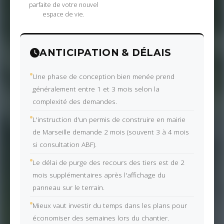
parfaite de votre nouvel
espace de vie.
ANTICIPATION & DÉLAIS
Une phase de conception bien menée prend
généralement entre 1 et 3 mois selon la
complexité des demandes.
L'instruction d'un permis de construire en mairie
de Marseille demande 2 mois (souvent 3 à 4 mois
si consultation ABF).
Le délai de purge des recours des tiers est de 2
mois supplémentaires après l'affichage du
panneau sur le terrain.
Mieux vaut investir du temps dans les plans pour
économiser des semaines lors du chantier.